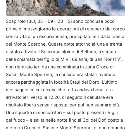
Sospirolo (BL), 03 – 09 – 23 Si sono concluse poco
prima di mezzogiorno le operazioni di recupero del corpo
senza vita di un escursionista, precipitato ieri dalla cresta
del Monte Sperone. Questa notte attorno all’una e trenta
è stato attivato il Soccorso alpino di Belluno, a seguito
della chiamata del figlio di M.R., 69 anni, di San Fior (TV),
non rientrato ieri da una camminata in zona Croce di
Susin, Monte Sperone, la cui auto era stata rinvenuta
ancora parcheggiata in località Staul del Doro. L’ultimo
messaggio, in cui diceva che tutto andava bene, era
arrivato ieri verso le 12.20, di seguito il cellulare era
risultato libero senza risposta, per poi non suonare più.
Una squadra di soccorritori – sul posto presenti i Vigili
del fuoco – è salita nella notte fino al Col del Dof, posto a
metà tra Croce di Susin e Monte Sperone, e, non notando