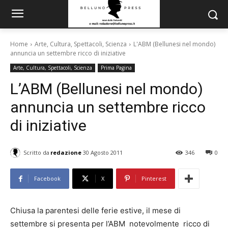
Home
Arte, Cultura, Spettacoli, Scienza
L'ABM (Bellunesi nel mondo)
annuncia un settembre ricco di iniziative
Arte, Cultura, Spettacoli, Scienza
Prima Pagina
L’ABM (Bellunesi nel mondo)
annuncia un settembre ricco
di iniziative
Scritto da
redazione
30 Agosto 2011
346
0
Facebook
X
Pinterest
Chiusa la parentesi delle ferie estive, il mese di
settembre si presenta per l’ABM notevolmente ricco di