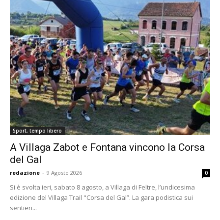
Sport, tempo libero
A Villaga Zabot e Fontana vincono la Corsa
del Gal
redazione
-
9 Agosto 2026
0
Si è svolta ieri, sabato 8 agosto, a Villaga di Feltre, l’undicesima
edizione del Villaga Trail "Corsa del Gal”. La gara podistica sui
sentieri...