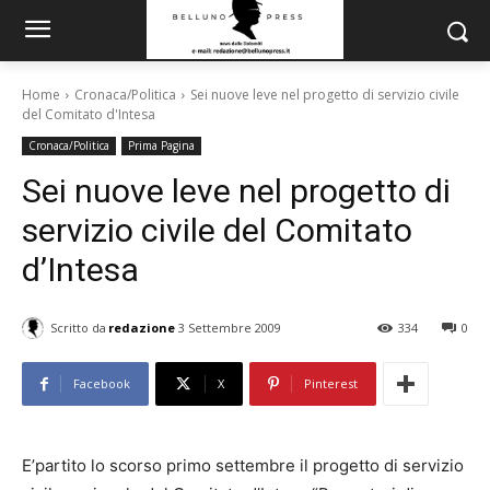
Home
Cronaca/Politica
Sei nuove leve nel progetto di servizio civile
del Comitato d'Intesa
Cronaca/Politica
Prima Pagina
Sei nuove leve nel progetto di
servizio civile del Comitato
d’Intesa
Scritto da
redazione
3 Settembre 2009
334
0
Facebook
X
Pinterest
E’partito lo scorso primo settembre il progetto di servizio