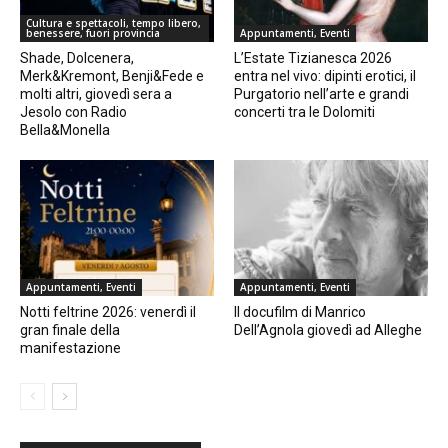
Cultura e spettacoli, tempo libero,
benessere, fuori provincia
Appuntamenti, Eventi
Shade, Dolcenera,
L’Estate Tizianesca 2026
Merk&Kremont, Benji&Fede e
entra nel vivo: dipinti erotici, il
molti altri, giovedì sera a
Purgatorio nell’arte e grandi
Jesolo con Radio
concerti tra le Dolomiti
Bella&Monella
Appuntamenti, Eventi
Appuntamenti, Eventi
Notti feltrine 2026: venerdì il
Il docufilm di Manrico
gran finale della
Dell’Agnola giovedì ad Alleghe
manifestazione