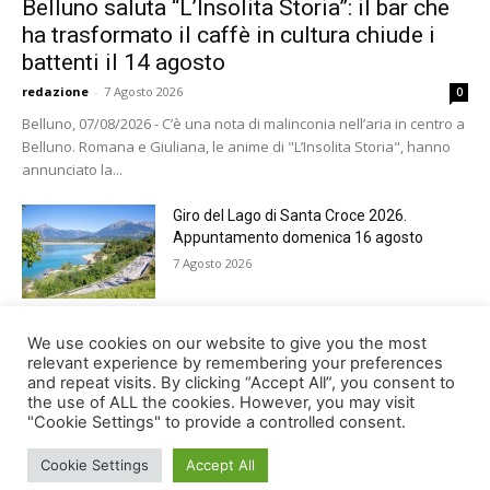
Belluno saluta “L’Insolita Storia”: il bar che
ha trasformato il caffè in cultura chiude i
battenti il 14 agosto
redazione
-
7 Agosto 2026
0
Belluno, 07/08/2026 - C’è una nota di malinconia nell’aria in centro a
Belluno. Romana e Giuliana, le anime di "L’Insolita Storia", hanno
annunciato la...
Giro del Lago di Santa Croce 2026.
Appuntamento domenica 16 agosto
7 Agosto 2026
Belluno rende omaggio ai cugini
We use cookies on our website to give you the most
Alessandro e Andrea Bristot
relevant experience by remembering your preferences
and repeat visits. By clicking “Accept All”, you consent to
6 Agosto 2026
the use of ALL the cookies. However, you may visit
"Cookie Settings" to provide a controlled consent.
Cookie Settings
Accept All
© Newspaper WordPress Theme by TagDiv