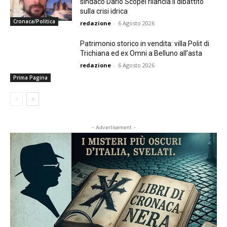
sindaco Dario Scopel rilancia il dibattito
sulla crisi idrica
Cronaca/Politica
redazione
-
6 Agosto 2026
Patrimonio storico in vendita: villa Polit di
Trichiana ed ex Omni a Belluno all’asta
redazione
-
6 Agosto 2026
Prima Pagina
- Advertisement -