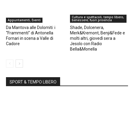
Cultura e spettacoli, tempo libero,
Appuntamenti, Eventi
benessere, fuori provincia
Da Mantova alle Dolomiti: i
Shade, Dolcenera,
“Frammenti” di Antonella
Merk&Kremont, Benji&Fede e
Fornari in scena a Valle di
molti altri, giovedì sera a
Cadore
Jesolo con Radio
Bella&Monella
SPORT & TEMPO LIBERO