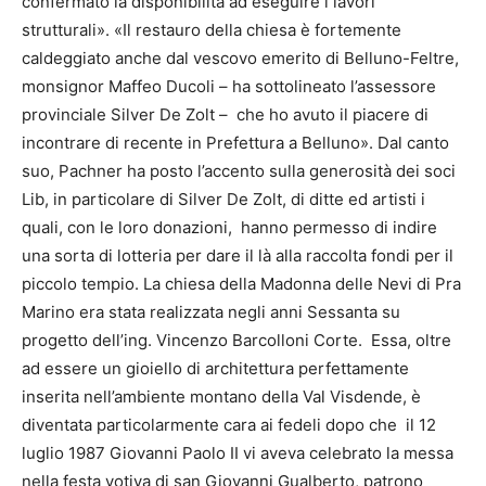
confermato la disponibilità ad eseguire i lavori
strutturali». «Il restauro della chiesa è fortemente
caldeggiato anche dal vescovo emerito di Belluno-Feltre,
monsignor Maffeo Ducoli – ha sottolineato l’assessore
provinciale Silver De Zolt – che ho avuto il piacere di
incontrare di recente in Prefettura a Belluno». Dal canto
suo, Pachner ha posto l’accento sulla generosità dei soci
Lib, in particolare di Silver De Zolt, di ditte ed artisti i
quali, con le loro donazioni, hanno permesso di indire
una sorta di lotteria per dare il là alla raccolta fondi per il
piccolo tempio. La chiesa della Madonna delle Nevi di Pra
Marino era stata realizzata negli anni Sessanta su
progetto dell’ing. Vincenzo Barcolloni Corte. Essa, oltre
ad essere un gioiello di architettura perfettamente
inserita nell’ambiente montano della Val Visdende, è
diventata particolarmente cara ai fedeli dopo che il 12
luglio 1987 Giovanni Paolo II vi aveva celebrato la messa
nella festa votiva di san Giovanni Gualberto, patrono