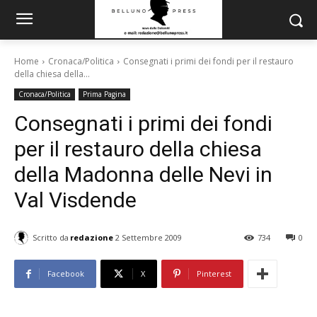
Home
Cronaca/Politica
Consegnati i primi dei fondi per il restauro
della chiesa della...
Cronaca/Politica
Prima Pagina
Consegnati i primi dei fondi
per il restauro della chiesa
della Madonna delle Nevi in
Val Visdende
Scritto da
redazione
2 Settembre 2009
734
0
Facebook
X
Pinterest