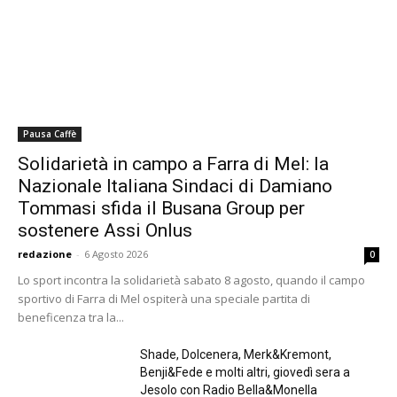
Pausa Caffè
Solidarietà in campo a Farra di Mel: la
Nazionale Italiana Sindaci di Damiano
Tommasi sfida il Busana Group per
sostenere Assi Onlus
redazione
-
6 Agosto 2026
0
Lo sport incontra la solidarietà sabato 8 agosto, quando il campo
sportivo di Farra di Mel ospiterà una speciale partita di
beneficenza tra la...
Shade, Dolcenera, Merk&Kremont,
Benji&Fede e molti altri, giovedì sera a
Jesolo con Radio Bella&Monella