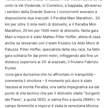
unito la Val Visdende, in Comelico, a Sappada, attraverso
i sentieri della Grande Guerra. I concorrenti avevano a
disposizione due tracciati: il Peralba Maxi Marathon, 30
km per oltre 3 mila metri di dislivello, e il Peralba Mini
Marathon, 20 km per 1500 metri di dislivello. Nella gara
Maxi a imporsi è stato Matteo Piller Hoffer, atleta di casa
anche se tesserato con il team friulano Us Aldo Moro di
Paluzza. Piller Hoffer, specialista delle sky race, ha fatto
gara solitaria fin dai primi metri, infliggendo alla fine un
distacco superiore ai 24’ al piazzato, il friulano Fabrizio
Puntel.
«Una gara durissima che ho affrontato in tranquillità –
commenta il vincitore – Il momento più duro è stato
l’ascesa al monte Peralba, una salita impegnativa sia dal
punto di vita tecnico che per il dislivello (dalle “Sorgenti
del Piave”, a quota 1830, si saliva fino a quota 2694)». In
campo femminile a imporsi è stata la veneziana Monica