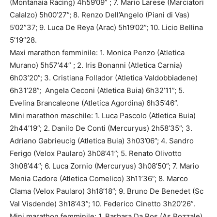
(Montanaia Racing) 4h59’09” ; 7. Mario Larese (Marciatori
Calalzo) 5h00’27”; 8. Renzo Dell’Angelo (Piani di Vas)
5’02”37; 9. Luca De Reya (Arac) 5h19’02”; 10. Licio Bellina
5’19”28.
Maxi marathon femminile: 1. Monica Penzo (Atletica
Murano) 5h57’44” ; 2. Iris Bonanni (Atletica Carnia)
6h03’20”; 3. Cristiana Follador (Atletica Valdobbiadene)
6h31’28”; Angela Ceconi (Atletica Buia) 6h32’11”; 5.
Evelina Brancaleone (Atletica Agordina) 6h35’46”.
Mini marathon maschile: 1. Luca Pascolo (Atletica Buia)
2h44’19”; 2. Danilo De Conti (Mercuryus) 2h58’35”; 3.
Adriano Gabrieucig (Atletica Buia) 3h03’06”; 4. Sandro
Ferigo (Velox Paularo) 3h08’41”; 5. Renato Olivotto
3h08’44”; 6. Luca Zornio (Mercuryus) 3h08’50”; 7. Mario
Menia Cadore (Atletica Comelico) 3h11’36”; 8. Marco
Clama (Velox Paularo) 3h18’18”; 9. Bruno De Benedet (Sc
Val Visdende) 3h18’43”; 10. Federico Cinetto 3h20’26”.
Mini marathon femminile: 1. Barbara Da Ros (As Pozzale)