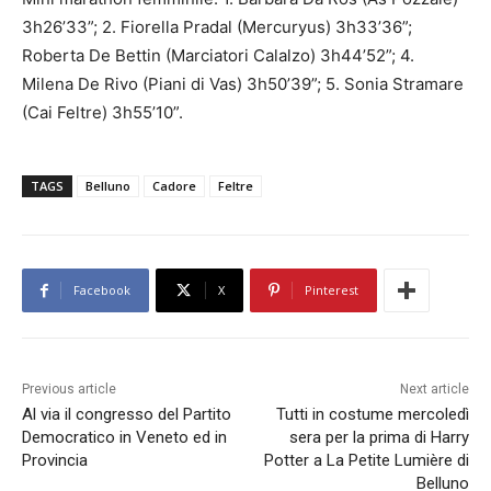
3h26’33”; 2. Fiorella Pradal (Mercuryus) 3h33’36”;
Roberta De Bettin (Marciatori Calalzo) 3h44’52”; 4.
Milena De Rivo (Piani di Vas) 3h50’39”; 5. Sonia Stramare
(Cai Feltre) 3h55’10”.
TAGS
Belluno
Cadore
Feltre
Facebook
X
Pinterest
Previous article
Next article
Al via il congresso del Partito
Tutti in costume mercoledì
Democratico in Veneto ed in
sera per la prima di Harry
Provincia
Potter a La Petite Lumière di
Belluno