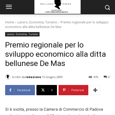
Home
Lavoro, Economia, Turismo
Premio regionale per lo sviluppo
economico alla ditta bellunese De Mas
Lavoro, Economia, Turismo
Premio regionale per lo
sviluppo economico alla ditta
bellunese De Mas
Scritto da
redazione
15 Giugno 2009
476
0
Facebook
X
Pinterest
Si è svolta, presso la Camera di Commercio di Padova