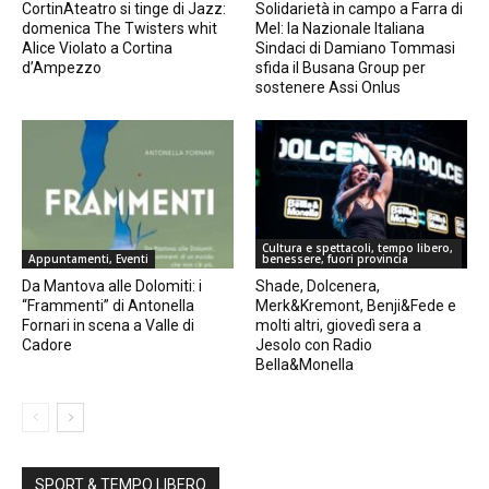
CortinAteatro si tinge di Jazz:
Solidarietà in campo a Farra di
domenica The Twisters whit
Mel: la Nazionale Italiana
Alice Violato a Cortina
Sindaci di Damiano Tommasi
d’Ampezzo
sfida il Busana Group per
sostenere Assi Onlus
Cultura e spettacoli, tempo libero,
Appuntamenti, Eventi
benessere, fuori provincia
Da Mantova alle Dolomiti: i
Shade, Dolcenera,
“Frammenti” di Antonella
Merk&Kremont, Benji&Fede e
Fornari in scena a Valle di
molti altri, giovedì sera a
Cadore
Jesolo con Radio
Bella&Monella
SPORT & TEMPO LIBERO