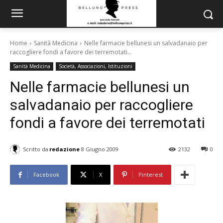
Home
Sanità Medicina
Nelle farmacie bellunesi un salvadanaio per
raccogliere fondi a favore dei terremotati...
Sanità Medicina
Società, Associazioni, Istituzioni
Nelle farmacie bellunesi un
salvadanaio per raccogliere
fondi a favore dei terremotati
Scritto da
redazione
8 Giugno 2009
2132
0
Facebook
X
Pinterest