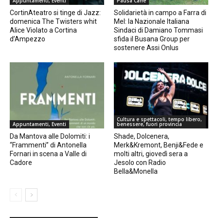
Appuntamenti, Eventi
Pausa Caffè
CortinAteatro si tinge di Jazz:
Solidarietà in campo a Farra di
domenica The Twisters whit
Mel: la Nazionale Italiana
Alice Violato a Cortina
Sindaci di Damiano Tommasi
d’Ampezzo
sfida il Busana Group per
sostenere Assi Onlus
Cultura e spettacoli, tempo libero,
Appuntamenti, Eventi
benessere, fuori provincia
Da Mantova alle Dolomiti: i
Shade, Dolcenera,
“Frammenti” di Antonella
Merk&Kremont, Benji&Fede e
Fornari in scena a Valle di
molti altri, giovedì sera a
Cadore
Jesolo con Radio
Bella&Monella