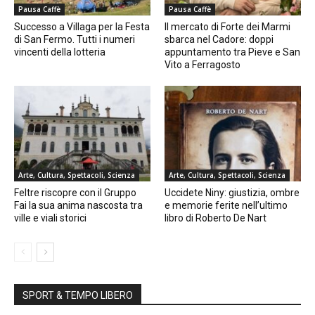
Pausa Caffè
Pausa Caffè
Successo a Villaga per la Festa
Il mercato di Forte dei Marmi
di San Fermo. Tutti i numeri
sbarca nel Cadore: doppi
vincenti della lotteria
appuntamento tra Pieve e San
Vito a Ferragosto
Arte, Cultura, Spettacoli, Scienza
Arte, Cultura, Spettacoli, Scienza
Feltre riscopre con il Gruppo
Uccidete Niny: giustizia, ombre
Fai la sua anima nascosta tra
e memorie ferite nell’ultimo
ville e viali storici
libro di Roberto De Nart
SPORT & TEMPO LIBERO