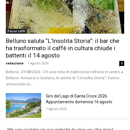
Pausa Caffè
Belluno saluta “L’Insolita Storia”: il bar che
ha trasformato il caffè in cultura chiude i
battenti il 14 agosto
redazione
-
7 Agosto 2026
0
Belluno, 07/08/2026 - C’è una nota di malinconia nell’aria in centro a
Belluno. Romana e Giuliana, le anime di "L’Insolita Storia", hanno
annunciato la...
Giro del Lago di Santa Croce 2026.
Appuntamento domenica 16 agosto
7 Agosto 2026
Belluno rende omaggio ai cugini
We use cookies on our website to give you the most