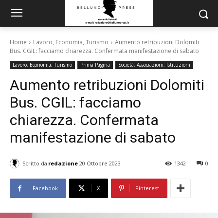
Home
Lavoro, Economia, Turismo
Aumento retribuzioni Dolomiti
Bus. CGIL: facciamo chiarezza. Confermata manifestazione di sabato
Lavoro, Economia, Turismo
Prima Pagina
Società, Associazioni, Istituzioni
Aumento retribuzioni Dolomiti
Bus. CGIL: facciamo
chiarezza. Confermata
manifestazione di sabato
Scritto da
redazione
20 Ottobre 2023
1342
0
Facebook
X
Pinterest