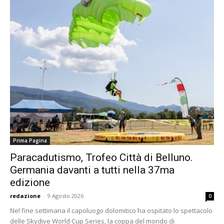
Prima Pagina
Paracadutismo, Trofeo Città di Belluno.
Germania davanti a tutti nella 37ma
edizione
redazione
-
9 Agosto 2026
0
Nel fine settimana il capoluogo dolomitico ha ospitato lo spettacolo
delle Skydive World Cup Series, la coppa del mondo di