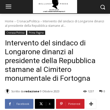
Home
Cronaca/Politica
Intervento del sindaco di Longarone dinanzi
al presidente della Repubblica stamane al...
Cronaca/Politica
Prima Pagina
Intervento del sindaco di
Longarone dinanzi al
presidente della Repubblica
stamane al Cimitero
monumentale di Fortogna
Scritto da
redazione
9 Ottobre 2023
1237
0
Facebook
X
Pinterest