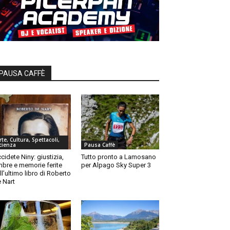
PAUSA CAFFÈ
rte, Cultura, Spettacoli,
cienza
Pausa Caffè
cidete Niny: giustizia,
Tutto pronto a Lamosano
bre e memorie ferite
per Alpago Sky Super 3
ll’ultimo libro di Roberto
 Nart