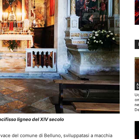
A
S
Uc
om
ne
De
ocifisso ligneo del XIV secolo
vace del comune di Belluno, sviluppatasi a macchia