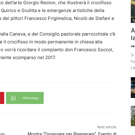
co dell’arte Giorgio Reolon, che illustrerà il crocifisso
i Quirico e Giulitta e le emergenze artistiche della
 dei pittori Francesco Frigimelica, Nicolò de Stefani e
S
A
alla Caneva, e del Consiglio pastorale parrocchiale c’è
l
re il crocifisso in modo permanente in chiesa alla
re
ero vorrà ricordare il compianto don Francesco Soccol,
Si
amente scomparso nel 2017.
l’
La
WhatsApp
Next article
suo
Mostra “Osservare per Rigenerare”. Evento di