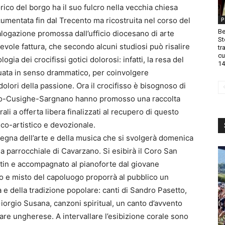
rico del borgo ha il suo fulcro nella vecchia chiesa
ocumentata fin dal Trecento ma ricostruita nel corso del
P
Be
alogazione promossa dall’ufficio diocesano di arte
St
evole fattura, che secondo alcuni studiosi può risalire
tr
cu
ogia dei crocifissi gotici dolorosi: infatti, la resa del
14
uata in senso drammatico, per coinvolgere
olori della passione. Ora il crocifisso è bisognoso di
ano-Cusighe-Sargnano hanno promosso una raccolta
li a offerta libera finalizzati al recupero di questo
ico-artistico e devozionale.
segna dell’arte e della musica che si svolgerà domenica
sa parrocchiale di Cavarzano. Si esibirà il Coro San
ntin e accompagnato al pianoforte dal giovane
o e misto del capoluogo proporrà al pubblico un
 e della tradizione popolare: canti di Sandro Pasetto,
iorgio Susana, canzoni spiritual, un canto d’avvento
re ungherese. A intervallare l’esibizione corale sono