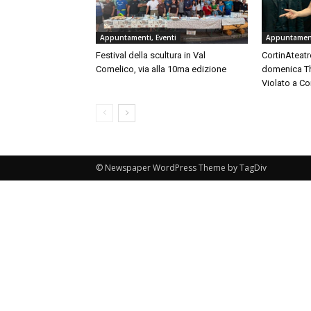
Appuntamenti, Eventi
Appuntament
Festival della scultura in Val
CortinAteatro
Comelico, via alla 10ma edizione
domenica Th
Violato a C
© Newspaper WordPress Theme by TagDiv