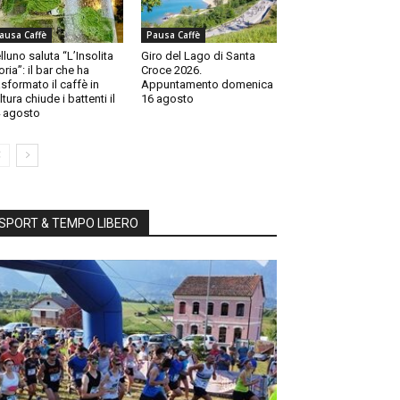
ausa Caffè
Pausa Caffè
lluno saluta “L’Insolita
Giro del Lago di Santa
oria”: il bar che ha
Croce 2026.
asformato il caffè in
Appuntamento domenica
ltura chiude i battenti il
16 agosto
 agosto
SPORT & TEMPO LIBERO