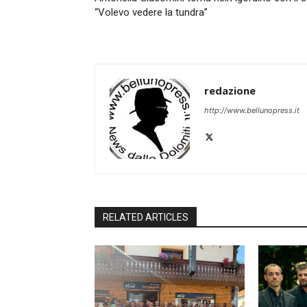
“Volevo vedere la tundra”
redazione
http://www.bellunopress.it
RELATED ARTICLES