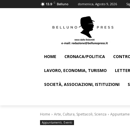
C
domenica, Agosto 9, 2026
Si
13.9
Belluno
HOME
CRONACA/POLITICA
CONTRO
LAVORO, ECONOMIA, TURISMO
LETTER
SOCIETÀ, ASSOCIAZIONI, ISTITUZIONI
Home
Arte, Cultura, Spettacoli, Scienza
Appuntament
Appuntamenti, Eventi