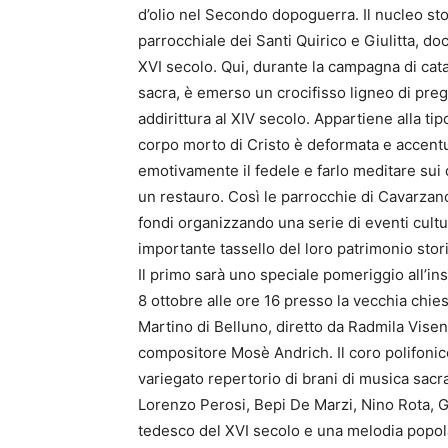
d’olio nel Secondo dopoguerra. Il nucleo sto
parrocchiale dei Santi Quirico e Giulitta, d
XVI secolo. Qui, durante la campagna di cat
sacra, è emerso un crocifisso ligneo di preg
addirittura al XIV secolo. Appartiene alla tipol
corpo morto di Cristo è deformata e accent
emotivamente il fedele e farlo meditare sui d
un restauro. Così le parrocchie di Cavarz
fondi organizzando una serie di eventi cultura
importante tassello del loro patrimonio stor
Il primo sarà uno speciale pomeriggio all’in
8 ottobre alle ore 16 presso la vecchia chie
Martino di Belluno, diretto da Radmila Vise
compositore Mosè Andrich. Il coro polifonic
variegato repertorio di brani di musica sacra
Lorenzo Perosi, Bepi De Marzi, Nino Rota, G
tedesco del XVI secolo e una melodia popola