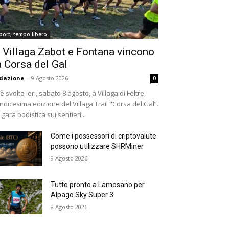
port, tempo libero
 Villaga Zabot e Fontana vincono
a Corsa del Gal
dazione
-
9 Agosto 2026
0
 è svolta ieri, sabato 8 agosto, a Villaga di Feltre,
undicesima edizione del Villaga Trail "Corsa del Gal”.
 gara podistica sui sentieri...
Come i possessori di criptovalute
possono utilizzare SHRMiner
9 Agosto 2026
Tutto pronto a Lamosano per
Alpago Sky Super 3
8 Agosto 2026