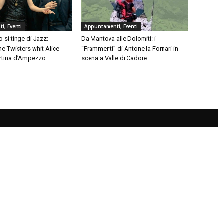
i, Eventi
Appuntamenti, Eventi
 si tinge di Jazz:
Da Mantova alle Dolomiti: i
e Twisters whit Alice
“Frammenti” di Antonella Fornari in
ortina d’Ampezzo
scena a Valle di Cadore