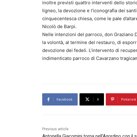
inoltre previsti quattro interventi dello stori
ligneo, la devozione e l’iconografia dei sant
cinquecentesca chiesa, come le pale d’altare
Nicolò de Barpi.
Nelle intenzioni del parroco, don Graziano D
la volontà, al termine del restauro, di espor
devozione dei fedeli. L’intervento di recup
indimenticato parroco di Cavarzano tragic
Facebook
X
Pinterest
Previous article
Antonella Giacomini torna nell’Agordino con il 