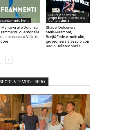
Cultura e spettacoli,
tempo libero, benessere,
ppuntamenti, Eventi
fuori provincia
 Mantova alle Dolomiti:
Shade, Dolcenera,
“Frammenti” di Antonella
Merk&Kremont,
rnari in scena a Valle di
Benji&Fede e molti altri,
dore
giovedì sera a Jesolo con
Radio Bella&Monella
SPORT & TEMPO LIBERO