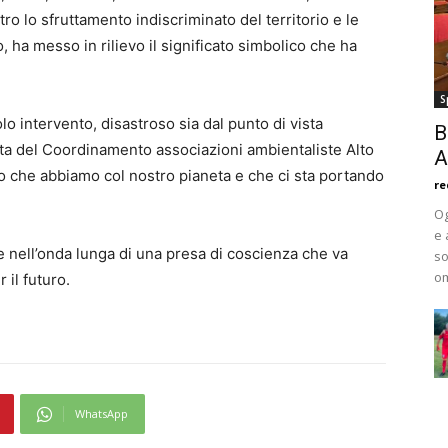
ro lo sfruttamento indiscriminato del territorio e le
ha messo in rilievo il significato simbolico che ha
S
lo intervento, disastroso sia dal punto di vista
B
a del Coordinamento associazioni ambientaliste Alto
A
o che abbiamo col nostro pianeta e che ci sta portando
re
Og
e 
e nell’onda lunga di una presa di coscienza che va
so
om
 il futuro.
WhatsApp