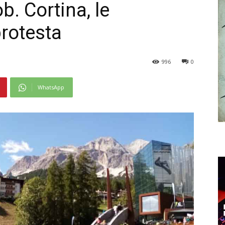
b. Cortina, le
protesta
996
0
WhatsApp