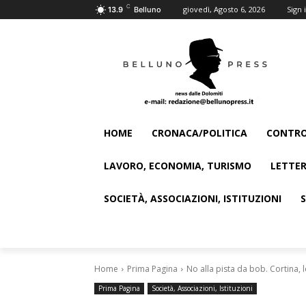
C
giovedì, Agosto 6, 2026
Sign i
13.9
Belluno
HOME
CRONACA/POLITICA
CONTRO
LAVORO, ECONOMIA, TURISMO
LETTER
SOCIETÀ, ASSOCIAZIONI, ISTITUZIONI
Home
Prima Pagina
No alla pista da bob. Cortina, 
Prima Pagina
Società, Associazioni, Istituzioni