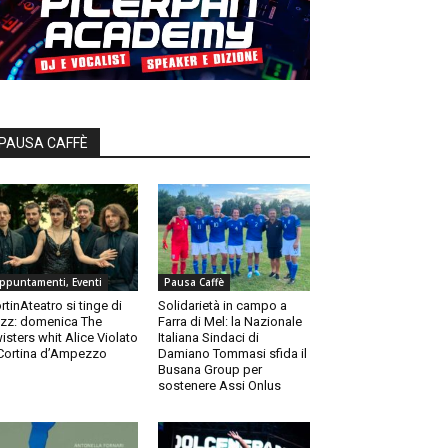
PAUSA CAFFÈ
ppuntamenti, Eventi
Pausa Caffè
rtinAteatro si tinge di
Solidarietà in campo a
zz: domenica The
Farra di Mel: la Nazionale
isters whit Alice Violato
Italiana Sindaci di
Cortina d’Ampezzo
Damiano Tommasi sfida il
Busana Group per
sostenere Assi Onlus