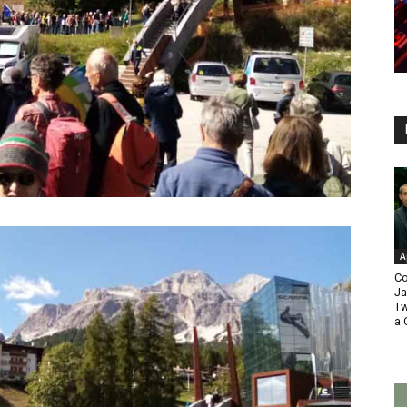
A
Co
Ja
Tw
a 