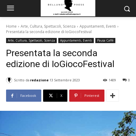
Home
Arte, Cultura, Spettacoli, Scienza
Appuntamenti, Eventi
Presentata la seconda edizione di IoGiocoFestival
Arte, Cultura, Spettacoli, Scienza
Appuntamenti, Eventi
Pausa Caffè
Presentata la seconda
edizione di IoGiocoFestival
Scritto da
redazione
13 Settembre 2023
1409
0
Facebook
X
Pinterest