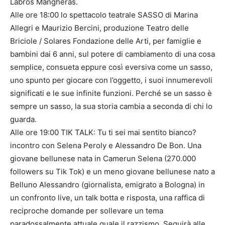
Labros Mangheras.
Alle ore 18:00 lo spettacolo teatrale SASSO di Marina
Allegri e Maurizio Bercini, produzione Teatro delle
Briciole / Solares Fondazione delle Arti, per famiglie e
bambini dai 6 anni, sul potere di cambiamento di una cosa
semplice, consueta eppure così eversiva come un sasso,
uno spunto per giocare con l’oggetto, i suoi innumerevoli
significati e le sue infinite funzioni. Perché se un sasso è
sempre un sasso, la sua storia cambia a seconda di chi lo
guarda.
Alle ore 19:00 TIK TALK: Tu ti sei mai sentito bianco?
incontro con Selena Peroly e Alessandro De Bon. Una
giovane bellunese nata in Camerun Selena (270.000
followers su Tik Tok) e un meno giovane bellunese nato a
Belluno Alessandro (giornalista, emigrato a Bologna) in
un confronto live, un talk botta e risposta, una raffica di
reciproche domande per sollevare un tema
paradossalmente attuale quale il razzismo. Seguirà alle