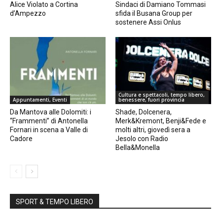
Alice Violato a Cortina
Sindaci di Damiano Tommasi
d’Ampezzo
sfida il Busana Group per
sostenere Assi Onlus
Cultura e spettacoli, tempo libero,
Appuntamenti, Eventi
benessere, fuori provincia
Da Mantova alle Dolomiti: i
Shade, Dolcenera,
“Frammenti” di Antonella
Merk&Kremont, Benji&Fede e
Fornari in scena a Valle di
molti altri, giovedì sera a
Cadore
Jesolo con Radio
Bella&Monella
SPORT & TEMPO LIBERO