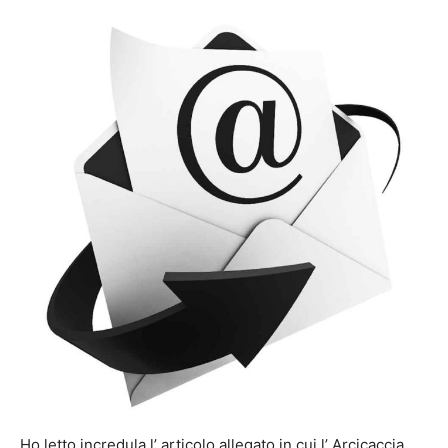
Ho letto incredula l’ articolo allegato in cui l’ Arcicaccia