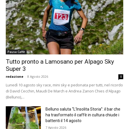
Pausa Caffè
Tutto pronto a Lamosano per Alpago Sky
Super 3
redazione
-
8 Agosto 2026
0
Lunedì 10 agosto sky race, mini sky e pedonata per tutti, nel ricordo
di David Cecchin, Maudi De March e Andrea Zanon Chies d'Alpago
(Belluno),...
Belluno saluta “L’Insolita Storia”: il bar che
ha trasformato il caffè in cultura chiude i
battenti il 14 agosto
7 Agosto 2026