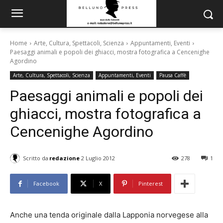
Home
Arte, Cultura, Spettacoli, Scienza
Appuntamenti, Eventi
Paesaggi animali e popoli dei ghiacci, mostra fotografica a Cencenighe
Agordino
Arte, Cultura, Spettacoli, Scienza
Appuntamenti, Eventi
Pausa Caffè
Paesaggi animali e popoli dei
ghiacci, mostra fotografica a
Cencenighe Agordino
Scritto da
redazione
2 Luglio 2012
278
1
Facebook
X
Pinterest
Anche una tenda originale dalla Lapponia norvegese alla