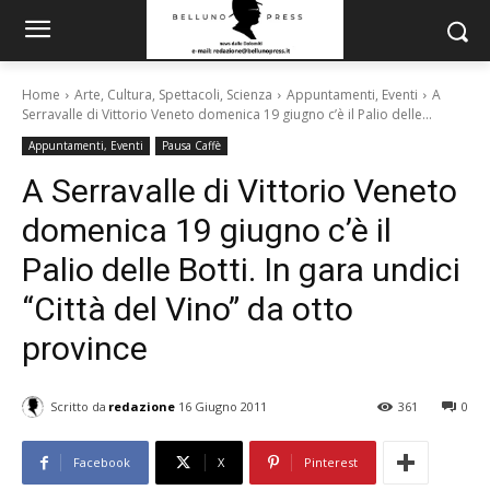
Home
Arte, Cultura, Spettacoli, Scienza
Appuntamenti, Eventi
A
Serravalle di Vittorio Veneto domenica 19 giugno c’è il Palio delle...
Appuntamenti, Eventi
Pausa Caffè
A Serravalle di Vittorio Veneto
domenica 19 giugno c’è il
Palio delle Botti. In gara undici
“Città del Vino” da otto
province
Scritto da
redazione
16 Giugno 2011
361
0
Facebook
X
Pinterest