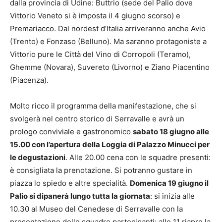
dalla provincia di Udine: Buttrio (sede del Palio dove
Vittorio Veneto si è imposta il 4 giugno scorso) e
Premariacco. Dal nordest d’Italia arriveranno anche Avio
(Trento) e Fonzaso (Belluno). Ma saranno protagoniste a
Vittorio pure le Città del Vino di Corropoli (Teramo),
Ghemme (Novara), Suvereto (Livorno) e Ziano Piacentino
(Piacenza).
Molto ricco il programma della manifestazione, che si
svolgerà nel centro storico di Serravalle e avrà un
prologo conviviale e gastronomico
sabato 18 giugno alle
15.00 con l’apertura della Loggia di Palazzo Minucci per
le degustazioni
. Alle 20.00 cena con le squadre presenti:
è consigliata la prenotazione. Si potranno gustare in
piazza lo spiedo e altre specialità.
Domenica 19 giugno il
Palio si dipanerà lungo tutta la giornata
: si inizia alle
10.30 al Museo del Cenedese di Serravalle con la
presentazione delle squadre partecipanti; alle 11 riapre la