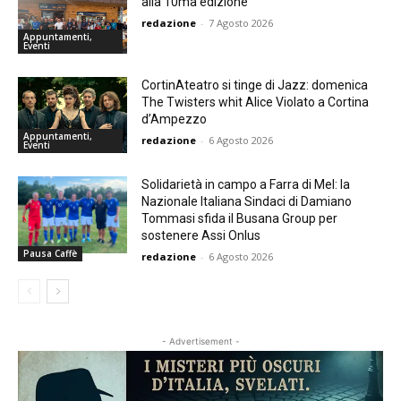
alla 10ma edizione
redazione
-
7 Agosto 2026
Appuntamenti,
Eventi
CortinAteatro si tinge di Jazz: domenica
The Twisters whit Alice Violato a Cortina
d’Ampezzo
Appuntamenti,
redazione
-
6 Agosto 2026
Eventi
Solidarietà in campo a Farra di Mel: la
Nazionale Italiana Sindaci di Damiano
Tommasi sfida il Busana Group per
sostenere Assi Onlus
Pausa Caffè
redazione
-
6 Agosto 2026
- Advertisement -