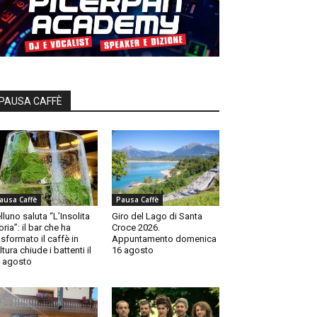
PAUSA CAFFÈ
ausa Caffè
Pausa Caffè
lluno saluta “L’Insolita
Giro del Lago di Santa
oria”: il bar che ha
Croce 2026.
asformato il caffè in
Appuntamento domenica
ltura chiude i battenti il
16 agosto
 agosto