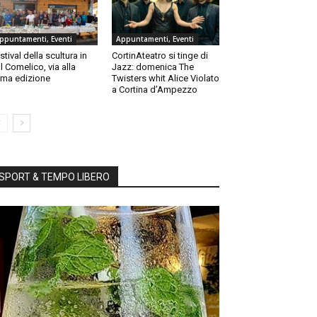
ppuntamenti, Eventi
Appuntamenti, Eventi
stival della scultura in
CortinAteatro si tinge di
l Comelico, via alla
Jazz: domenica The
ma edizione
Twisters whit Alice Violato
a Cortina d’Ampezzo
SPORT & TEMPO LIBERO