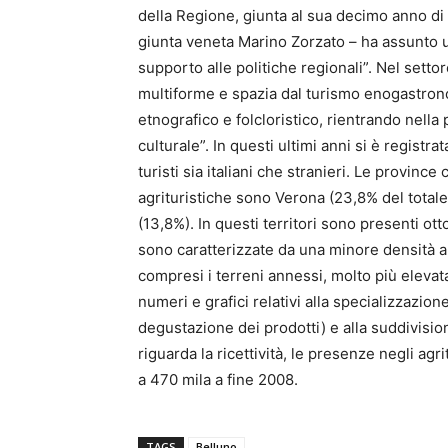
della Regione, giunta al sua decimo anno di vi
giunta veneta Marino Zorzato – ha assunto
supporto alle politiche regionali”. Nel settore
multiforme e spazia dal turismo enogastronom
etnografico e folcloristico, rientrando nell
culturale”. In questi ultimi anni si è registr
turisti sia italiani che stranieri. Le provin
agrituristiche sono Verona (23,8% del total
(13,8%). In questi territori sono presenti o
sono caratterizzate da una minore densità a
compresi i terreni annessi, molto più elevat
numeri e grafici relativi alla specializzazione
degustazione dei prodotti) e alla suddivision
riguarda la ricettività, le presenze negli a
a 470 mila a fine 2008.
TAGS
Belluno