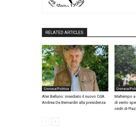
RELATED ARTICLES
Cronaca/Politica
Cronaca/Poli
Ater Belluno: insediato il nuovo CdA.
Maltempo a B
Andrea De Bernardin alla presidenza
di vento spe
cedri di Piaz