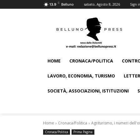
C
sabato, Agosto 8, 2026
Sign i
13.9
Belluno
HOME
CRONACA/POLITICA
CONTRO
LAVORO, ECONOMIA, TURISMO
LETTER
SOCIETÀ, ASSOCIAZIONI, ISTITUZIONI
Home
Cronaca/Politica
Agriturismo, i numeri dell'o
Cronaca/Politica
Prima Pagina