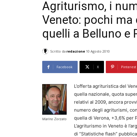
Agriturismo, i nume
Veneto: pochi ma 
quelli a Belluno e
Scritto da
redazione
10 Agosto 2010
Facebook
X
Pinterest
L’offerta agrituristica del Ve
quella nazionale, quota super
relativi al 2009, ancora prov
numero degli agriturismi, co
quella di Verona, +3,6% per P
Marino Zorzato
L’agriturismo in Veneto è l’
di “Statistiche flash” pubbli