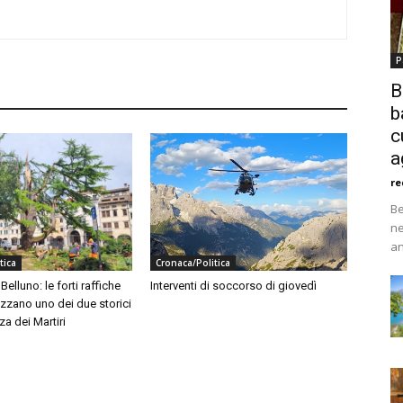
P
B
b
c
a
re
Be
ne
an
tica
Cronaca/Politica
elluno: le forti raffiche
Interventi di soccorso di giovedì
zzano uno dei due storici
za dei Martiri