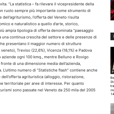
ta. “La statistica – fa rilevare il vicepresidente della
 un ruolo sempre più importante come strumento di
 dell’agriturismo, l’offerta del Veneto risulta
ico e naturalistico a quello d’arte, storico,
a più ampia tipologia di offerta denominata “paesaggio
ata una continua crescita del settore e delle presenze di
ce che presentano il maggior numero di strutture
e veneto), Treviso (22,6%), Vicenza (18,1%) e Padova
tto aziende ogni 100 kmq., mentre Belluno e Rovigo
 fronte di una dimensione media dell’azienda,
a. L’ultimo numero di “Statistiche flash” contiene anche
P
 dell’offerta agrituristica (alloggio, ristorazione,
Be
St
e territoriale per aree di interesse. Per quanto
tr
griturismi sono passate nel Veneto da 250 mila del 2005
cu
14