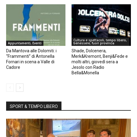
Cultura e spettacoli, tempo libero,
Appuntamenti, Eventi
benessere, fuori provincia
Da Mantova alle Dolomiti: i
Shade, Dolcenera,
“Frammenti” di Antonella
Merk&Kremont, Benji&Fede e
Fornari in scena a Valle di
molti altri, giovedì sera a
Cadore
Jesolo con Radio
Bella&Monella
SPORT & TEMPO LIBERO