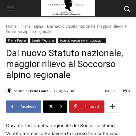
Home
Prima Pagina
Dal nuovo Statuto nazionale, maggior rilievo al
Soccorso alpino regionale
Prima Pagina
Sanità Medicina
Società, Associazioni, Istituzioni
Dal nuovo Statuto nazionale,
maggior rilievo al Soccorso
alpino regionale
Scritto da
redazione
25 Giugno 2010
355
0
Facebook
X
Pinterest
Durante l’assemblea regionale del Soccorso alpino
Veneto tenutasi a Pedavena lo scorso fine settimana