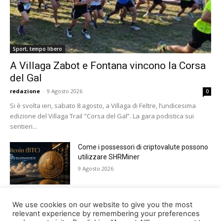
Sport, tempo libero
A Villaga Zabot e Fontana vincono la Corsa
del Gal
redazione
-
9 Agosto 2026
0
Si è svolta ieri, sabato 8 agosto, a Villaga di Feltre, l’undicesima
edizione del Villaga Trail "Corsa del Gal”. La gara podistica sui
sentieri...
Come i possessori di criptovalute possono
utilizzare SHRMiner
9 Agosto 2026
Tutto pronto a Lamosano per Alpago Sky
We use cookies on our website to give you the most
Super 3
relevant experience by remembering your preferences