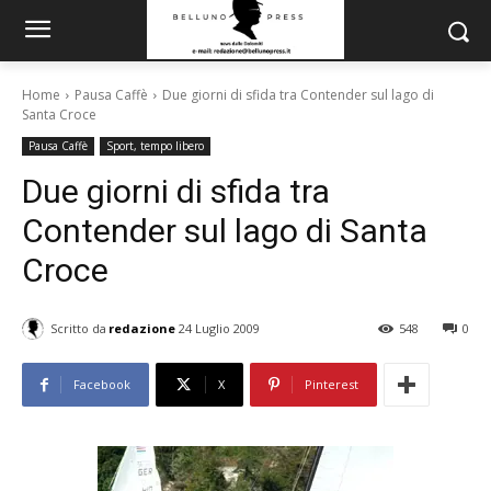
Home
Pausa Caffè
Due giorni di sfida tra Contender sul lago di
Santa Croce
Pausa Caffè
Sport, tempo libero
Due giorni di sfida tra
Contender sul lago di Santa
Croce
Scritto da
redazione
24 Luglio 2009
548
0
Facebook
X
Pinterest