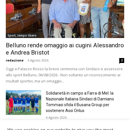
Sport, tempo libero
Belluno rende omaggio ai cugini Alessandro
e Andrea Bristot
redazione
-
6 Agosto 2026
0
Oggi a Palazzo Rosso la breve cerimonia con Sindaco e assessore
allo sport Belluno, 06/08/2026 - Non soltanto un riconoscimento ai
risultati sportivi, ma un omaggio...
Solidarietà in campo a Farra di Mel: la
Nazionale Italiana Sindaci di Damiano
Tommasi sfida il Busana Group per
sostenere Assi Onlus
6 Agosto 2026
Shade, Dolcenera, Merk&Kremont,