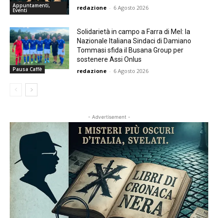
Appuntamenti,
redazione
-
6 Agosto 2026
Eventi
Solidarietà in campo a Farra di Mel: la
Nazionale Italiana Sindaci di Damiano
Tommasi sfida il Busana Group per
sostenere Assi Onlus
Pausa Caffè
redazione
-
6 Agosto 2026
- Advertisement -