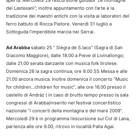
aperta. Mercoledì 29 l’escursione guidata “Le montagne
dei Lastesani”; inoltre appuntamento con l’arte e la
tradizione dei maestri antichi con la visita ai laboratori del
ferro battuto di Rocca Pietore. Venerdì 31 luglio a
Sottoguda l’imperdibile marcia nei Serrai.
Ad Arabba
sabato 25 “ Siègra de S.Iaco” (Sagra di San
Giacomo Maggiore), dalle 18.00 a Pieve di Livinallongo;
dalle 21.00 serata danzante con musica folk tirolese.
Domenica 26 la sagra continua, ore 9.00 SS Messa e alle
21.00 ancora musica. Inoltre domenica il concerto “Music
for children…children for music”, alle ore 16.00 presso il
castello di Andràz ( in caso di brutto tempo presso la sala
congressi di Arabba)inserito nel festival concertistico
nazionale “i concerti della montagna e del mare 2009”.
Mercoledì 29 è in programma l’escursione sul Col di Lana,
partenza alle ore 9.00, ritrovo in località Palla Agai.