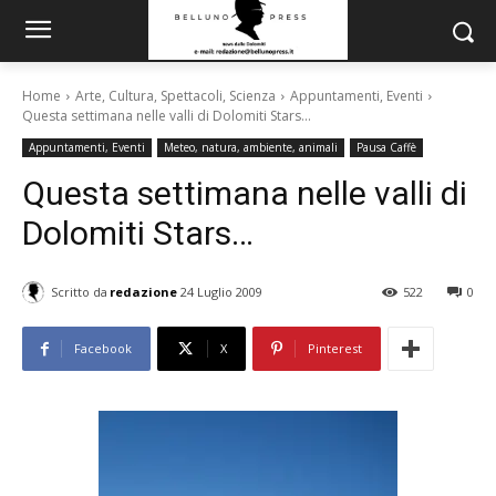
Home
Arte, Cultura, Spettacoli, Scienza
Appuntamenti, Eventi
Questa settimana nelle valli di Dolomiti Stars...
Appuntamenti, Eventi
Meteo, natura, ambiente, animali
Pausa Caffè
Questa settimana nelle valli di
Dolomiti Stars…
Scritto da
redazione
24 Luglio 2009
522
0
Facebook
X
Pinterest