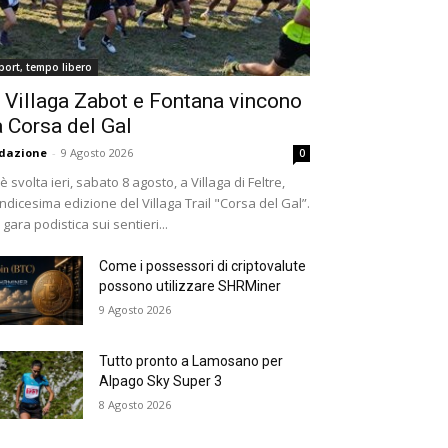
port, tempo libero
 Villaga Zabot e Fontana vincono
a Corsa del Gal
dazione
-
9 Agosto 2026
0
 è svolta ieri, sabato 8 agosto, a Villaga di Feltre,
undicesima edizione del Villaga Trail "Corsa del Gal”.
 gara podistica sui sentieri...
Come i possessori di criptovalute
possono utilizzare SHRMiner
9 Agosto 2026
Tutto pronto a Lamosano per
Alpago Sky Super 3
8 Agosto 2026