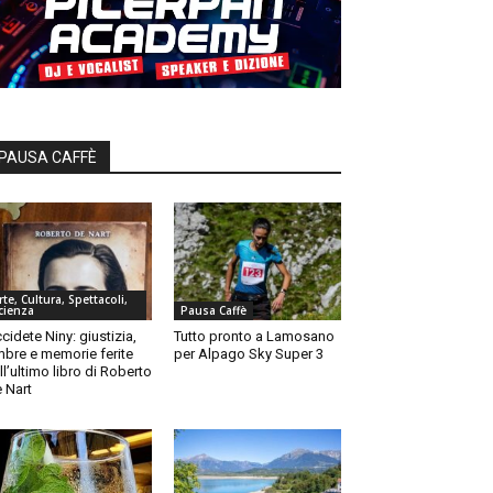
PAUSA CAFFÈ
rte, Cultura, Spettacoli,
cienza
Pausa Caffè
cidete Niny: giustizia,
Tutto pronto a Lamosano
bre e memorie ferite
per Alpago Sky Super 3
ll’ultimo libro di Roberto
 Nart