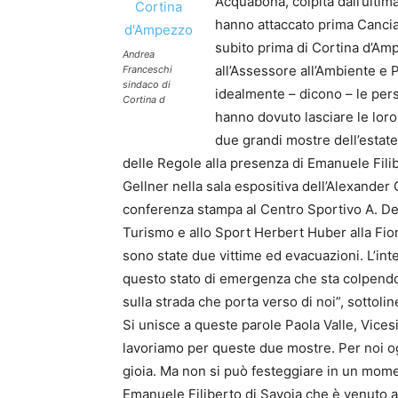
Acquabona, colpita dall’ultim
hanno attaccato prima Cancia 
subito prima di Cortina d’Amp
Andrea
all’Assessore all’Ambiente e
Franceschi
sindaco di
idealmente – dicono – le pers
Cortina d
hanno dovuto lasciare le loro
due grandi mostre dell’estate,
delle Regole alla presenza di Emanuele Filib
Gellner nella sala espositiva dell’Alexander Gi
conferenza stampa al Centro Sportivo A. De 
Turismo e allo Sport Herbert Huber alla Fiore
sono state due vittime ed evacuazioni. L’in
questo stato di emergenza che sta colpendo i
sulla strada che porta verso di noi”, sottol
Si unisce a queste parole Paola Valle, Vice
lavoriamo per queste due mostre. Per noi o
gioia. Ma non si può festeggiare in un mome
Emanuele Filiberto di Savoia che è venuto a