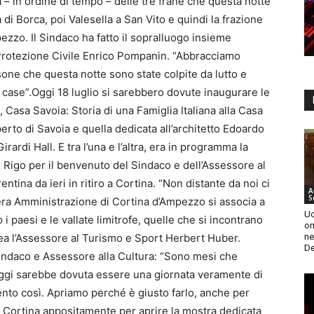
a – in ordine di tempo – delle tre frane che questa notte
di Borca, poi Valesella a San Vito e quindi la frazione
ezzo. Il Sindaco ha fatto il sopralluogo insieme
 Protezione Civile Enrico Pompanin. “Abbracciamo
one che questa notte sono state colpite da lutto e
 case”.Oggi 18 luglio si sarebbero dovute inaugurare le
 Casa Savoia: Storia di una Famiglia Italiana alla Casa
erto di Savoia e quella dedicata all’architetto Edoardo
rardi Hall. E tra l’una e l’altra, era in programma la
Rigo per il benvenuto del Sindaco e dell’Assessore al
ntina da ieri in ritiro a Cortina. “Non distante da noi ci
A
S
tera Amministrazione di Cortina d’Ampezzo si associa a
Uc
 paesi e le vallate limitrofe, quelle che si incontrano
om
ne
inea l’Assessore al Turismo e Sport Herbert Huber.
De
sindaco e Assessore alla Cultura: “Sono mesi che
ggi sarebbe dovuta essere una giornata veramente di
nto così. Apriamo perché è giusto farlo, anche per
 Cortina appositamente per aprire la mostra dedicata