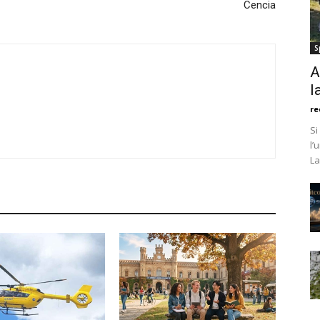
Cencia
S
A
l
re
Si
l’
La