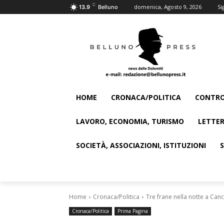
C
domenica, Agosto 9, 2026
Si
13.9
Belluno
HOME
CRONACA/POLITICA
CONTRO
LAVORO, ECONOMIA, TURISMO
LETTER
SOCIETÀ, ASSOCIAZIONI, ISTITUZIONI
Home
Cronaca/Politica
Tre frane nella notte a Canci
Cronaca/Politica
Prima Pagina