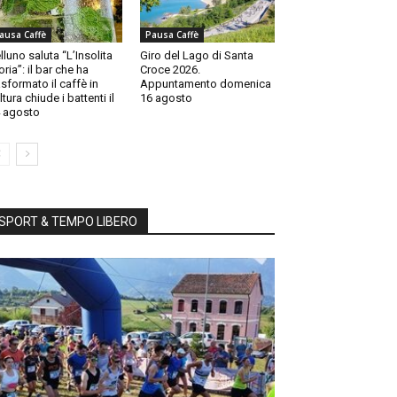
ausa Caffè
Pausa Caffè
lluno saluta “L’Insolita
Giro del Lago di Santa
oria”: il bar che ha
Croce 2026.
asformato il caffè in
Appuntamento domenica
ltura chiude i battenti il
16 agosto
 agosto
SPORT & TEMPO LIBERO