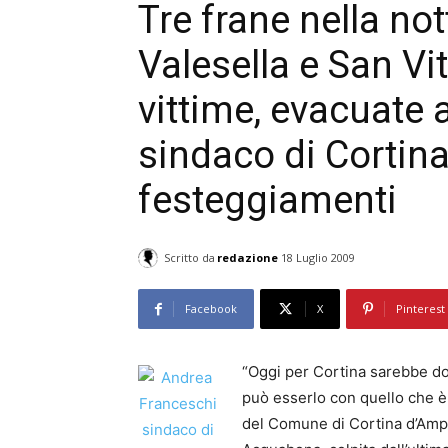
Tre frane nella no
Valesella e San Vi
vittime, evacuate a
sindaco di Cortina
festeggiamenti
Scritto da
redazione
18 Luglio 2009
Facebook
X
Pinterest
“Oggi per Cortina sarebbe d
può esserlo con quello che è 
del Comune di Cortina d’Amp