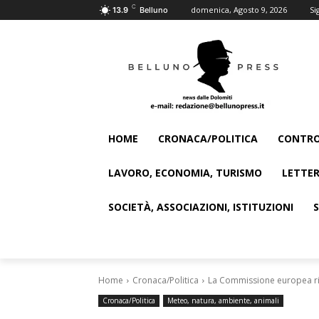
C
domenica, Agosto 9, 2026
Si
13.9
Belluno
HOME
CRONACA/POLITICA
CONTRO
LAVORO, ECONOMIA, TURISMO
LETTER
SOCIETÀ, ASSOCIAZIONI, ISTITUZIONI
Home
Cronaca/Politica
La Commissione europea rich
Cronaca/Politica
Meteo, natura, ambiente, animali