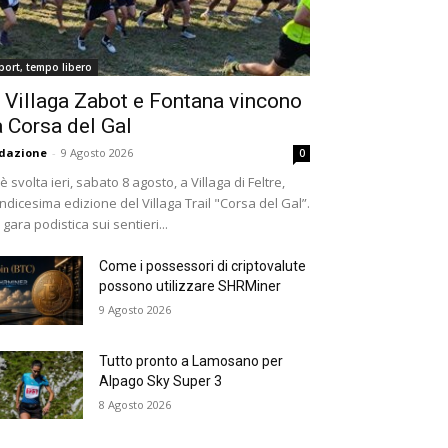
port, tempo libero
 Villaga Zabot e Fontana vincono
a Corsa del Gal
dazione
-
9 Agosto 2026
0
 è svolta ieri, sabato 8 agosto, a Villaga di Feltre,
undicesima edizione del Villaga Trail "Corsa del Gal”.
 gara podistica sui sentieri...
Come i possessori di criptovalute
possono utilizzare SHRMiner
9 Agosto 2026
Tutto pronto a Lamosano per
Alpago Sky Super 3
8 Agosto 2026