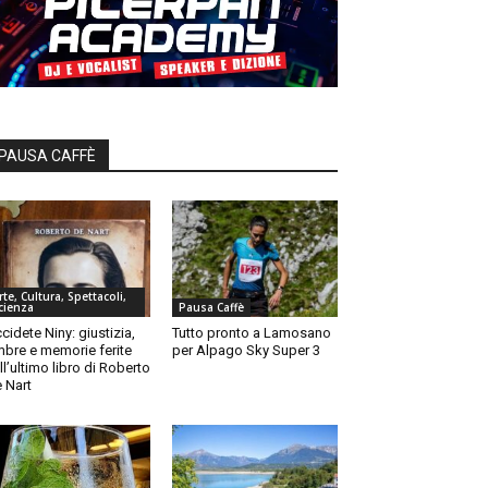
PAUSA CAFFÈ
rte, Cultura, Spettacoli,
cienza
Pausa Caffè
cidete Niny: giustizia,
Tutto pronto a Lamosano
bre e memorie ferite
per Alpago Sky Super 3
ll’ultimo libro di Roberto
 Nart