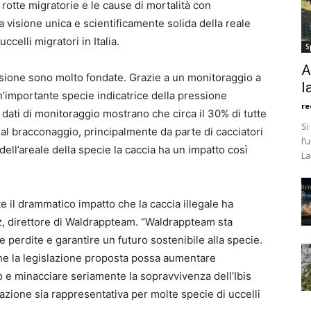
rotte migratorie e le cause di mortalità con
a visione unica e scientificamente solida della reale
ccelli migratori in Italia.
S
A
sione sono molto fondate. Grazie a un monitoraggio a
l
un’importante specie indicatrice della pressione
re
I dati di monitoraggio mostrano che circa il 30% di tutte
Si
o dal bracconaggio, principalmente da parte di cacciatori
l’
 dell’areale della specie la caccia ha un impatto così
La
 il drammatico impatto che la caccia illegale ha
tz, direttore di Waldrappteam. “Waldrappteam sta
 perdite e garantire un futuro sostenibile alla specie.
e la legislazione proposta possa aumentare
 e minacciare seriamente la sopravvivenza dell’Ibis
zione sia rappresentativa per molte specie di uccelli