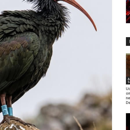
A
S
Uc
om
ne
De