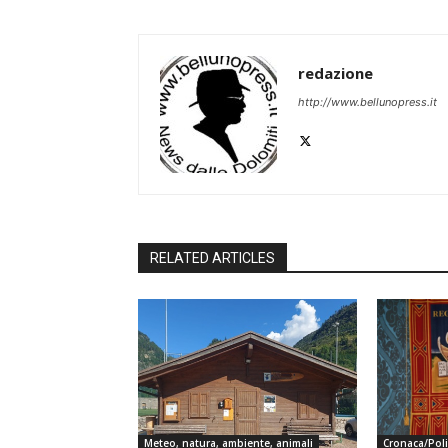
redazione
http://www.bellunopress.it
RELATED ARTICLES
Meteo, natura, ambiente, animali
Cronaca/Poli