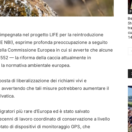
P
Be
St
tr
cu
mpegnata nel progetto LIFE per la reintroduzione
14
FE NBI), esprime profonda preoccupazione a seguito
 della Commissione Europea in cui si avverte che alcune
1552 — la riforma della caccia attualmente in
 la normativa ambientale europea.
osta di liberalizzazione dei richiami vivi e
, avvertendo che tali misure potrebbero aumentare il
lvatica.
migratori più rare d’Europa ed è stato salvato
decenni di lavoro coordinato di conservazione a livello
tato di dispositivi di monitoraggio GPS, che