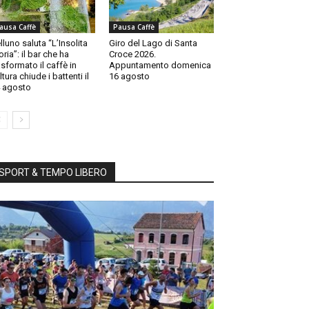
ausa Caffè
Pausa Caffè
lluno saluta “L’Insolita
Giro del Lago di Santa
oria”: il bar che ha
Croce 2026.
asformato il caffè in
Appuntamento domenica
ltura chiude i battenti il
16 agosto
 agosto
SPORT & TEMPO LIBERO