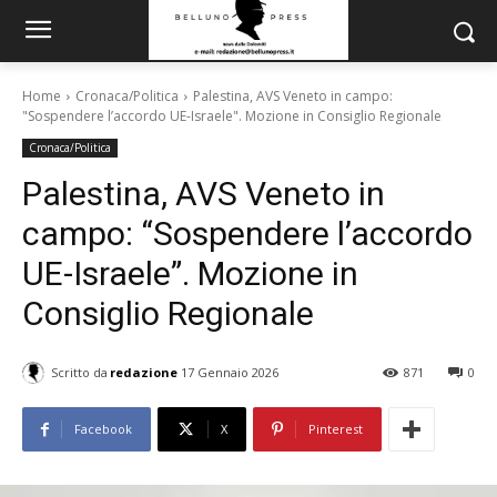
Home
Cronaca/Politica
Palestina, AVS Veneto in campo:
"Sospendere l’accordo UE-Israele". Mozione in Consiglio Regionale
Cronaca/Politica
Palestina, AVS Veneto in
campo: “Sospendere l’accordo
UE-Israele”. Mozione in
Consiglio Regionale
Scritto da
redazione
17 Gennaio 2026
871
0
Facebook
X
Pinterest