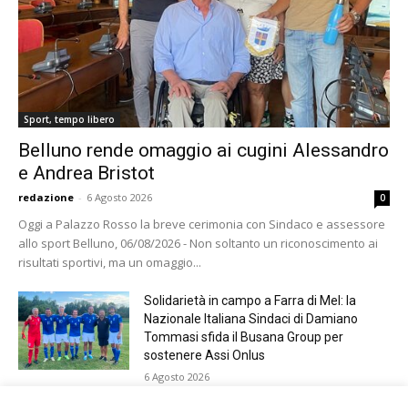
Sport, tempo libero
Belluno rende omaggio ai cugini Alessandro
e Andrea Bristot
redazione
-
6 Agosto 2026
0
Oggi a Palazzo Rosso la breve cerimonia con Sindaco e assessore
allo sport Belluno, 06/08/2026 - Non soltanto un riconoscimento ai
risultati sportivi, ma un omaggio...
Solidarietà in campo a Farra di Mel: la
Nazionale Italiana Sindaci di Damiano
Tommasi sfida il Busana Group per
sostenere Assi Onlus
6 Agosto 2026