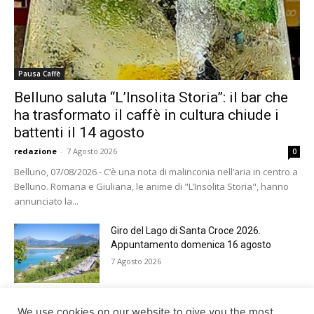
Pausa Caffè
Belluno saluta “L’Insolita Storia”: il bar che
ha trasformato il caffè in cultura chiude i
battenti il 14 agosto
redazione
-
7 Agosto 2026
0
Belluno, 07/08/2026 - C’è una nota di malinconia nell’aria in centro a
Belluno. Romana e Giuliana, le anime di "L’Insolita Storia", hanno
annunciato la...
Giro del Lago di Santa Croce 2026.
Appuntamento domenica 16 agosto
7 Agosto 2026
Belluno rende omaggio ai cugini
We use cookies on our website to give you the most