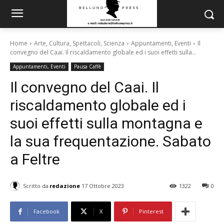
Home
Arte, Cultura, Spettacoli, Scienza
Appuntamenti, Eventi
Il
convegno del Caai. Il riscaldamento globale ed i suoi effetti sulla...
Appuntamenti, Eventi
Pausa Caffè
Il convegno del Caai. Il
riscaldamento globale ed i
suoi effetti sulla montagna e
la sua frequentazione. Sabato
a Feltre
Scritto da
redazione
17 Ottobre 2023
1322
0
Facebook
X
Pinterest