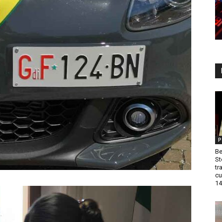
P
Be
St
tr
cu
14