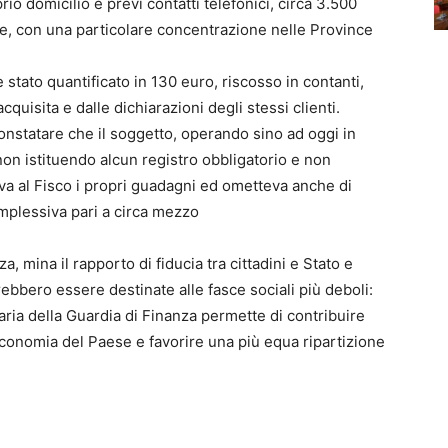
o domicilio e previ contatti telefonici, circa 3.500
onale, con una particolare concentrazione nelle Province
 stato quantificato in 130 euro, riscosso in contanti,
uisita e dalle dichiarazioni degli stessi clienti.
nstatare che il soggetto, operando sino ad oggi in
 non istituendo alcun registro obbligatorio e non
a al Fisco i propri guadagni ed ometteva anche di
complessiva pari a circa mezzo
, mina il rapporto di fiducia tra cittadini e Stato e
ebbero essere destinate alle fasce sociali più deboli:
aria della Guardia di Finanza permette di contribuire
l’economia del Paese e favorire una più equa ripartizione