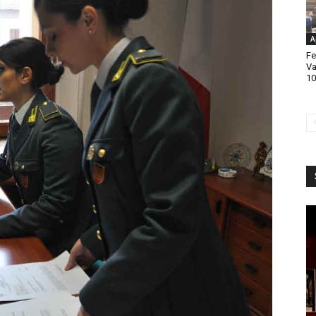
A
Fe
Va
10