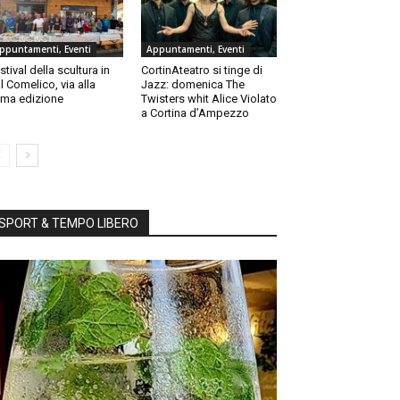
ppuntamenti, Eventi
Appuntamenti, Eventi
stival della scultura in
CortinAteatro si tinge di
l Comelico, via alla
Jazz: domenica The
ma edizione
Twisters whit Alice Violato
a Cortina d’Ampezzo
SPORT & TEMPO LIBERO