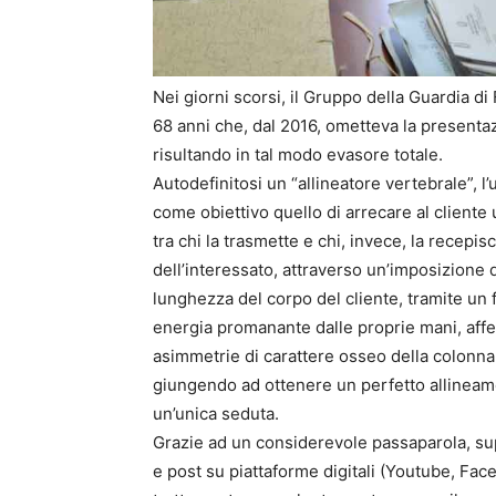
Nei giorni scorsi, il Gruppo della Guardia di
68 anni che, dal 2016, ometteva la presentazio
risultando in tal modo evasore totale.
Autodefinitosi un “allineatore vertebrale”, 
come obiettivo quello di arrecare al cliente
tra chi la trasmette e chi, invece, la recepi
dell’interessato, attraverso un’imposizione d
lunghezza del corpo del cliente, tramite un 
energia promanante dalle proprie mani, affe
asimmetrie di carattere osseo della colonna ve
giungendo ad ottenere un perfetto allineament
un’unica seduta.
Grazie ad un considerevole passaparola, su
e post su piattaforme digitali (Youtube, Fac