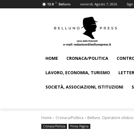
C
venerdì, Agosto 7, 2026
Sign 
13.9
Belluno
HOME
CRONACA/POLITICA
CONTRO
LAVORO, ECONOMIA, TURISMO
LETTER
SOCIETÀ, ASSOCIAZIONI, ISTITUZIONI
Home
Cronaca/Politica
Belluno. Operatore olistico 
Cronaca/Politica
Prima Pagina