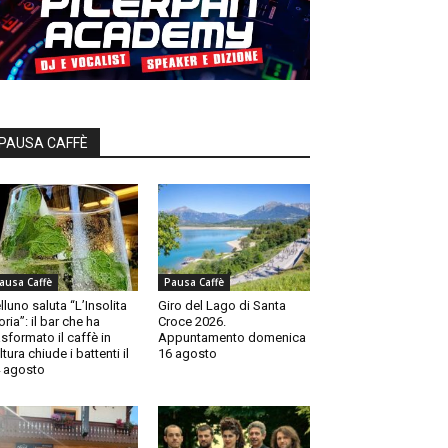
PAUSA CAFFÈ
ausa Caffè
Pausa Caffè
lluno saluta “L’Insolita
Giro del Lago di Santa
oria”: il bar che ha
Croce 2026.
asformato il caffè in
Appuntamento domenica
ltura chiude i battenti il
16 agosto
 agosto