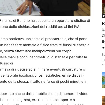
P
 Finanza di Belluno ha scoperto un operatore olistico di
B
ne delle dichiarazioni dei redditi e/o ai fini IVA,
b
c
l’uomo praticava una sorta di pranoterapia, che si pone
a
 un benessere mentale e fisico tramite flussi di energia
re
sce, senza effettuare manipolazioni sul corpo
Be
elle mani a pochi centimetri di distanza e per tutta la
ne
flusso di
an
rmava di riuscire ad eliminare eventuali curvature o
rtebrale (scoliosi, cifosi, sciatiche, ernie discali)
o della stessa, il tutto nell’arco di pochi minuti e in
pportato anche dalla pubblicazione di numerosi video
ebook e Instagram), era riuscito a sottoporre a