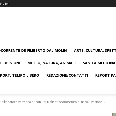
in / Join
CORRENTE DR FILIBERTO DAL MOLIN
ARTE, CULTURA, SPETT
E OPINIONI
METEO, NATURA, ANIMALI
SANITÀ MEDICINA
SPORT, TEMPO LIBERO
REDAZIONE/CONTATTI
REPORT PAG
"allineatore vertebrale" con 3500 clienti sconosciuto al fisco. Evasione...