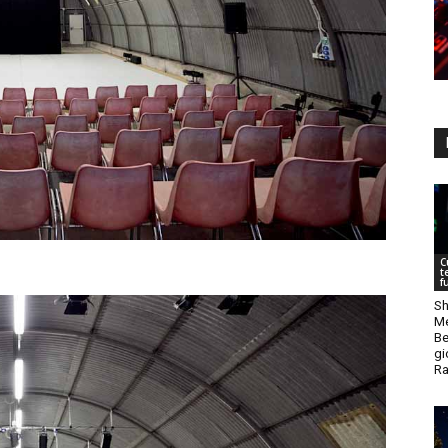
C
t
f
Sh
Me
Be
gi
Ra