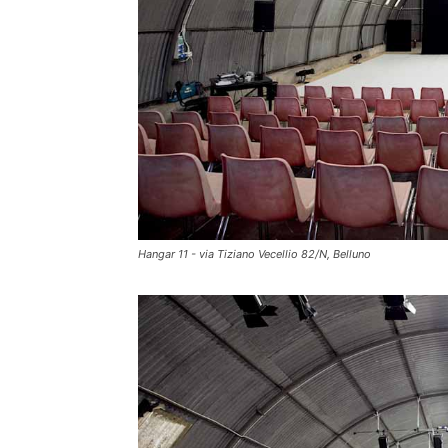
Hangar 11 - via Tiziano Vecellio 82/N, Belluno