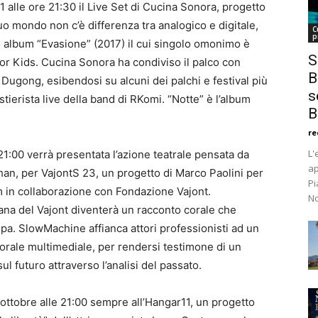
1 alle ore 21:30 il Live Set di Cucina Sonora, progetto
suo mondo non c’è differenza tra analogico e digitale,
C
p
o album “Evasione” (2017) il cui singolo omonimo è
S
or Kids. Cucina Sonora ha condiviso il palco con
B
gong, esibendosi su alcuni dei palchi e festival più
s
astierista live della band di RKomi. “Notte” è l’album
B
re
L'
 21:00 verrà presentata l’azione teatrale pensata da
ap
an, per VajontS 23, un progetto di Marco Paolini per
Pi
m in collaborazione con Fondazione Vajont.
No
rana del Vajont diventerà un racconto corale che
uropa. SlowMachine affianca attori professionisti ad un
corale multimediale, per rendersi testimone di un
sul futuro attraverso l’analisi del passato.
 ottobre alle 21:00 sempre all’Hangar11, un progetto