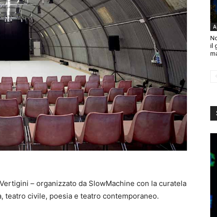
A
No
il
ma
al Vertigini – organizzato da SlowMachine con la curatela
, teatro civile, poesia e teatro contemporaneo.