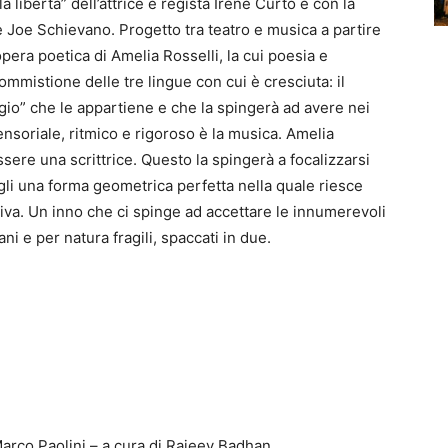
a libertà” dell’attrice e regista Irene Curto e con la
e Joe Schievano. Progetto tra teatro e musica a partire
opera poetica di Amelia Rosselli, la cui poesia e
mmistione delle tre lingue con cui è cresciuta: il
aggio” che le appartiene e che la spingerà ad avere nei
nsoriale, ritmico e rigoroso è la musica. Amelia
ssere una scrittrice. Questo la spingerà a focalizzarsi
rgli una forma geometrica perfetta nella quale riesce
va. Un inno che ci spinge ad accettare le innumerevoli
i e per natura fragili, spaccati in due.
Marco Paolini – a cura di Rajeev Badhan