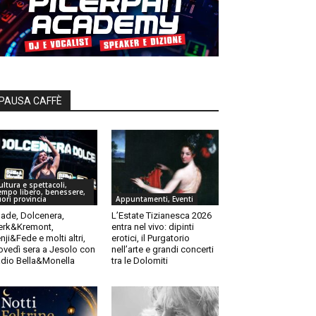
PAUSA CAFFÈ
ultura e spettacoli,
empo libero, benessere,
uori provincia
Appuntamenti, Eventi
ade, Dolcenera,
L’Estate Tizianesca 2026
rk&Kremont,
entra nel vivo: dipinti
nji&Fede e molti altri,
erotici, il Purgatorio
ovedì sera a Jesolo con
nell’arte e grandi concerti
dio Bella&Monella
tra le Dolomiti