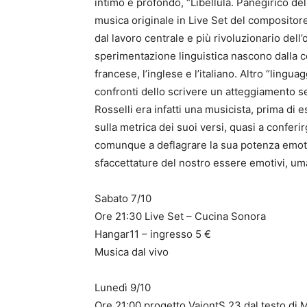
intimo e profondo, “Libellula. Panegirico dell
musica originale in Live Set del compositor
dal lavoro centrale e più rivoluzionario dell’
sperimentazione linguistica nascono dalla co
francese, l’inglese e l’italiano. Altro “lingu
confronti dello scrivere un atteggiamento se
Rosselli era infatti una musicista, prima di e
sulla metrica dei suoi versi, quasi a conferi
comunque a deflagrare la sua potenza emoti
sfaccettature del nostro essere emotivi, uman
Sabato 7/10
Ore 21:30 Live Set – Cucina Sonora
Hangar11 – ingresso 5 €
Musica dal vivo
Lunedì 9/10
Ore 21:00 progetto VajontS 23 dal testo di 