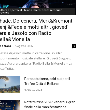
ultura e spettacoli, tempo libero, benessere, fuori
rovincia
hade, Dolcenera, Merk&Kremont,
enji&Fede e molti altri, giovedì
era a Jesolo con Radio
ella&Monella
dazione
-
5 Agosto 2026
0
estate di Jesolo mette in cartellone un altro
puntamento musicale stellare. Giovedì 6 agosto
azza Aurora ospiterà "Radio Bella & Monella – La
tte Tutta...
Paracadutismo, sold out per il
Trofeo Città di Belluno
4 Agosto 2026
Notti feltrine 2026: venerdì il gran
finale della manifestazione