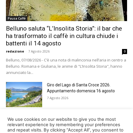
Pausa Caffè
Belluno saluta “L’Insolita Storia”: il bar che
ha trasformato il caffè in cultura chiude i
battenti il 14 agosto
redazione
-
7 Agosto 2026
0
Belluno, 07/08/2026 - C’è una nota di malinconia nell’aria in centro a
Belluno. Romana e Giuliana, le anime di "L’Insolita Storia", hanno
annunciato la...
Giro del Lago di Santa Croce 2026.
Appuntamento domenica 16 agosto
7 Agosto 2026
Belluno rende omaggio ai cugini
We use cookies on our website to give you the most
Alessandro e Andrea Bristot
relevant experience by remembering your preferences
and repeat visits. By clicking “Accept All”, you consent to
6 Agosto 2026