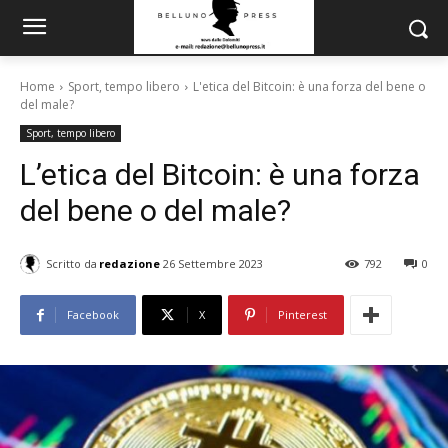
Home
Sport, tempo libero
L'etica del Bitcoin: è una forza del bene o
del male?
Sport, tempo libero
L’etica del Bitcoin: è una forza
del bene o del male?
Scritto da
redazione
26 Settembre 2023
792
0
Facebook
X
Pinterest