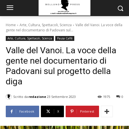
Home
Arte, Cultura, Spettacoli, Scienza
Valle del Vanoi. La voce della
gente nel documentario di Padovani sul...
Arte, Cultura, Spettacoli, Scienza
Pausa Caffè
Valle del Vanoi. La voce della
gente nel documentario di
Padovani sul progetto della
diga
Scritto da
redazione
23 Settembre 2023
1975
0
Facebook
X
Pinterest