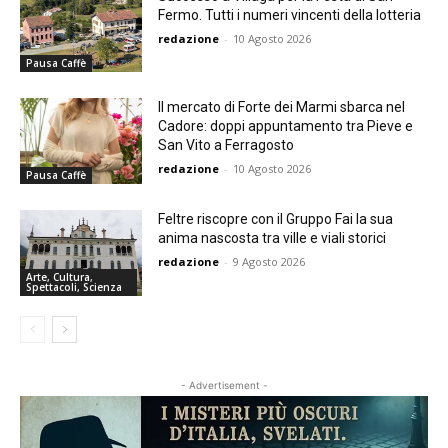
Fermo. Tutti i numeri vincenti della lotteria
redazione
-
10 Agosto 2026
Pausa Caffè
Il mercato di Forte dei Marmi sbarca nel
Cadore: doppi appuntamento tra Pieve e
San Vito a Ferragosto
redazione
-
10 Agosto 2026
Pausa Caffè
Feltre riscopre con il Gruppo Fai la sua
anima nascosta tra ville e viali storici
redazione
-
9 Agosto 2026
Arte, Cultura,
Spettacoli, Scienza
- Advertisement -