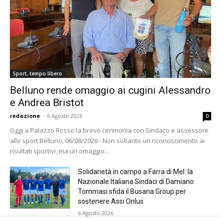
Sport, tempo libero
Belluno rende omaggio ai cugini Alessandro
e Andrea Bristot
redazione
-
6 Agosto 2026
0
Oggi a Palazzo Rosso la breve cerimonia con Sindaco e assessore
allo sport Belluno, 06/08/2026 - Non soltanto un riconoscimento ai
risultati sportivi, ma un omaggio...
Solidarietà in campo a Farra di Mel: la
Nazionale Italiana Sindaci di Damiano
Tommasi sfida il Busana Group per
sostenere Assi Onlus
6 Agosto 2026