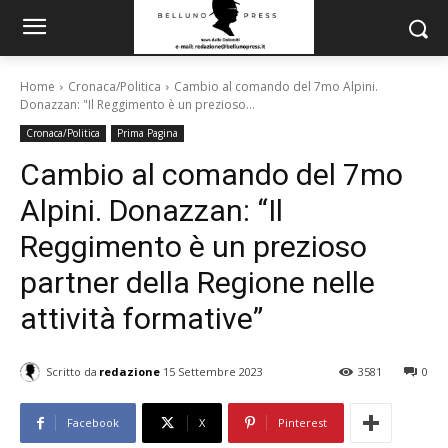
Home
Cronaca/Politica
Cambio al comando del 7mo Alpini.
Donazzan: "Il Reggimento è un prezioso...
Cronaca/Politica
Prima Pagina
Cambio al comando del 7mo
Alpini. Donazzan: “Il
Reggimento è un prezioso
partner della Regione nelle
attività formative”
Scritto da
redazione
15 Settembre 2023
3581
0
Facebook
X
Pinterest