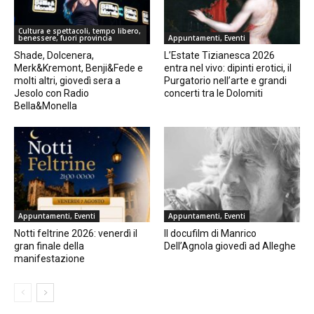
Cultura e spettacoli, tempo libero,
benessere, fuori provincia
Appuntamenti, Eventi
Shade, Dolcenera,
L’Estate Tizianesca 2026
Merk&Kremont, Benji&Fede e
entra nel vivo: dipinti erotici, il
molti altri, giovedì sera a
Purgatorio nell’arte e grandi
Jesolo con Radio
concerti tra le Dolomiti
Bella&Monella
Appuntamenti, Eventi
Appuntamenti, Eventi
Notti feltrine 2026: venerdì il
Il docufilm di Manrico
gran finale della
Dell’Agnola giovedì ad Alleghe
manifestazione