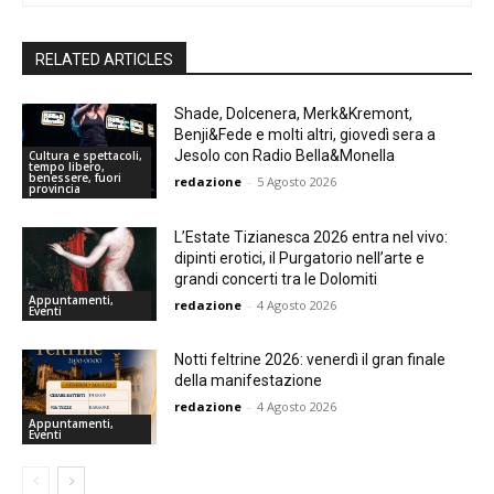
RELATED ARTICLES
Shade, Dolcenera, Merk&Kremont,
Benji&Fede e molti altri, giovedì sera a
Jesolo con Radio Bella&Monella
Cultura e spettacoli,
tempo libero,
benessere, fuori
redazione
-
5 Agosto 2026
provincia
L’Estate Tizianesca 2026 entra nel vivo:
dipinti erotici, il Purgatorio nell’arte e
grandi concerti tra le Dolomiti
Appuntamenti,
redazione
-
4 Agosto 2026
Eventi
Notti feltrine 2026: venerdì il gran finale
della manifestazione
redazione
-
4 Agosto 2026
Appuntamenti,
Eventi