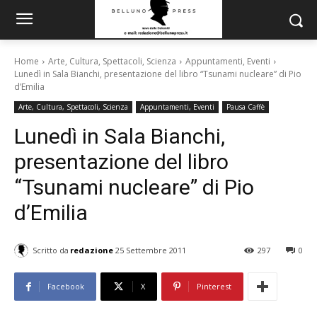
Home
Arte, Cultura, Spettacoli, Scienza
Appuntamenti, Eventi
Lunedì in Sala Bianchi, presentazione del libro “Tsunami nucleare” di Pio
d’Emilia
Arte, Cultura, Spettacoli, Scienza
Appuntamenti, Eventi
Pausa Caffè
Lunedì in Sala Bianchi,
presentazione del libro
“Tsunami nucleare” di Pio
d’Emilia
Scritto da
redazione
25 Settembre 2011
297
0
Facebook
X
Pinterest