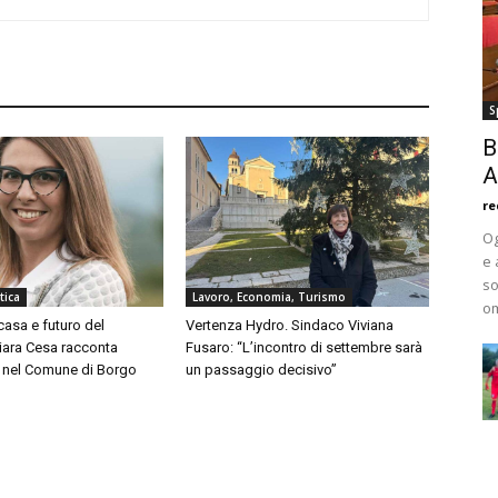
S
B
A
re
Og
e 
so
tica
Lavoro, Economia, Turismo
om
asa e futuro del
Vertenza Hydro. Sindaco Viviana
Chiara Cesa racconta
Fusaro: “L’incontro di settembre sarà
a nel Comune di Borgo
un passaggio decisivo”