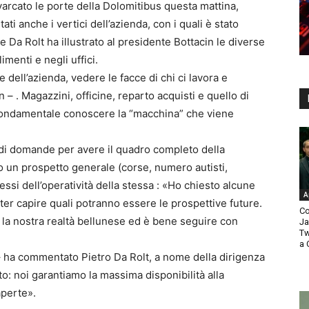
varcato le porte della Dolomitibus questa mattina,
ti anche i vertici dell’azienda, con i quali è stato
e Da Rolt ha illustrato al presidente Bottacin le diverse
imenti e negli uffici.
dell’azienda, vedere le facce di chi ci lavora e
– . Magazzini, officine, reparto acquisti e quello di
ondamentale conoscere la “macchina” che viene
 di domande per avere il quadro completo della
ito un prospetto generale (corse, numero autisti,
ssi dell’operatività della stessa : «Ho chiesto alcune
A
ter capire quali potranno essere le prospettive future.
Co
 la nostra realtà bellunese ed è bene seguire con
Ja
Tw
a 
 – ha commentato Pietro Da Rolt, a nome della dirigenza
sto: noi garantiamo la massima disponibilità alla
aperte».