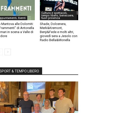
Cultura e spettacoli,
tempo libero, benessere,
ppuntamenti, Eventi
fuori provincia
 Mantova alle Dolomiti:
Shade, Dolcenera,
“Frammenti” di Antonella
Merk&Kremont,
rnari in scena a Valle di
Benji&Fede e molti altri,
dore
giovedì sera a Jesolo con
Radio Bella&Monella
SPORT & TEMPO LIBERO