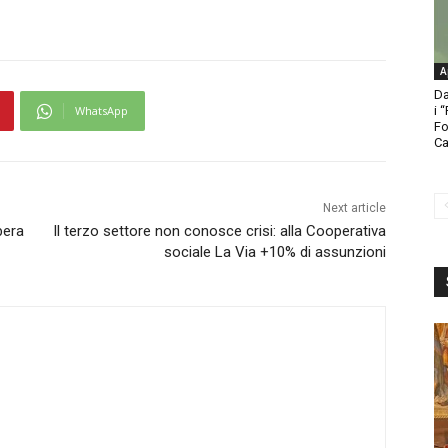
A
Da
WhatsApp
i 
Fo
Ca
Next article
ibera
Il terzo settore non conosce crisi: alla Cooperativa
sociale La Via +10% di assunzioni