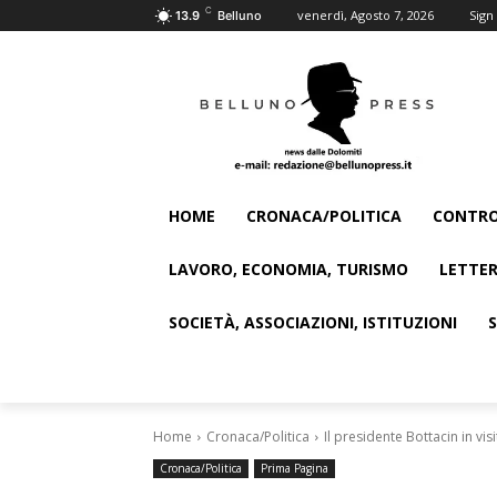
C
venerdì, Agosto 7, 2026
Sign 
13.9
Belluno
HOME
CRONACA/POLITICA
CONTRO
LAVORO, ECONOMIA, TURISMO
LETTER
SOCIETÀ, ASSOCIAZIONI, ISTITUZIONI
Home
Cronaca/Politica
Il presidente Bottacin in vis
Cronaca/Politica
Prima Pagina