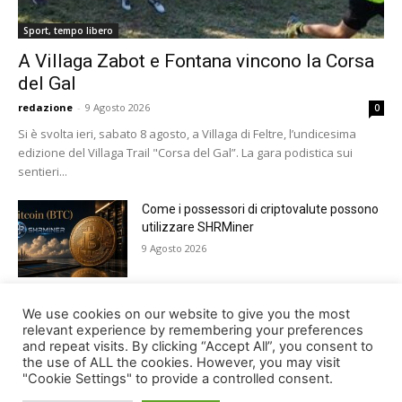
Sport, tempo libero
A Villaga Zabot e Fontana vincono la Corsa
del Gal
redazione
-
9 Agosto 2026
0
Si è svolta ieri, sabato 8 agosto, a Villaga di Feltre, l’undicesima
edizione del Villaga Trail "Corsa del Gal”. La gara podistica sui
sentieri...
Come i possessori di criptovalute possono
utilizzare SHRMiner
9 Agosto 2026
Tutto pronto a Lamosano per Alpago Sky
We use cookies on our website to give you the most
Super 3
relevant experience by remembering your preferences
and repeat visits. By clicking “Accept All”, you consent to
8 Agosto 2026
the use of ALL the cookies. However, you may visit
"Cookie Settings" to provide a controlled consent.