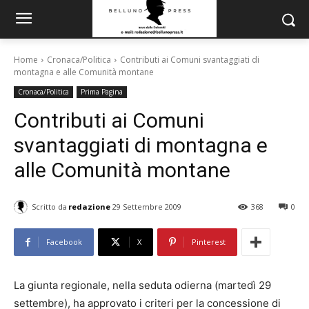
Home
Cronaca/Politica
Contributi ai Comuni svantaggiati di
montagna e alle Comunità montane
Cronaca/Politica
Prima Pagina
Contributi ai Comuni
svantaggiati di montagna e
alle Comunità montane
Scritto da
redazione
29 Settembre 2009
368
0
Facebook
X
Pinterest
La giunta regionale, nella seduta odierna (martedì 29
settembre), ha approvato i criteri per la concessione di