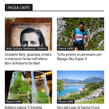
PAUSA CAFFÈ
Arte, Cultura, Spettacoli, Scienza
Pausa Caffè
Uccidete Niny: giustizia, ombre
Tutto pronto a Lamosano per
e memorie ferite nell’ultimo
Alpago Sky Super 3
libro di Roberto De Nart
Pausa Caffè
Pausa Caffè
Belluno saluta “L’Insolita
Giro del Lago di Santa Croce