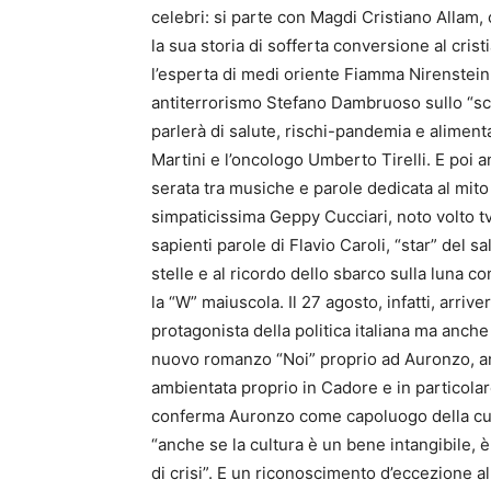
celebri: si parte con Magdi Cristiano Allam, 
la sua storia di sofferta conversione al cris
l’esperta di medi oriente Fiamma Nirenstein,
antiterrorismo Stefano Dambruoso sullo “scon
parlerà di salute, rischi-pandemia e aliment
Martini e l’oncologo Umberto Tirelli. E poi a
serata tra musiche e parole dedicata al mito 
simpaticissima Geppy Cucciari, noto volto tv 
sapienti parole di Flavio Caroli, “star” del sa
stelle e al ricordo dello sbarco sulla luna co
la “W” maiuscola. Il 27 agosto, infatti, arri
protagonista della politica italiana ma anche
nuovo romanzo “Noi” proprio ad Auronzo, an
ambientata proprio in Cadore e in particol
conferma Auronzo come capoluogo della cult
“anche se la cultura è un bene intangibile,
di crisi”. E un riconoscimento d’eccezione a