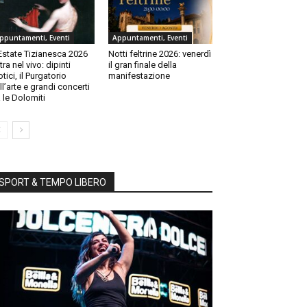
ppuntamenti, Eventi
Appuntamenti, Eventi
Estate Tizianesca 2026
Notti feltrine 2026: venerdì
tra nel vivo: dipinti
il gran finale della
otici, il Purgatorio
manifestazione
ll’arte e grandi concerti
a le Dolomiti
SPORT & TEMPO LIBERO