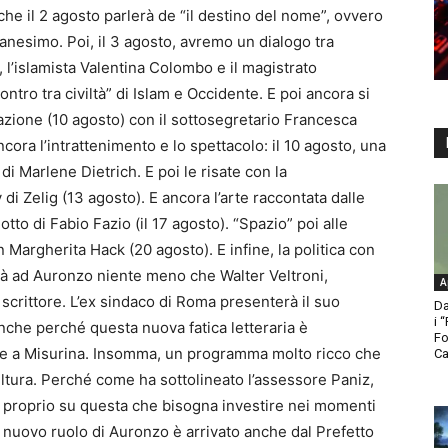
che il 2 agosto parlerà de “il destino del nome”, ovvero
tianesimo. Poi, il 3 agosto, avremo un dialogo tra
 l’islamista Valentina Colombo e il magistrato
tro tra civiltà” di Islam e Occidente. E poi ancora si
azione (10 agosto) con il sottosegretario Francesca
ncora l’intrattenimento e lo spettacolo: il 10 agosto, una
di Marlene Dietrich. E poi le risate con la
di Zelig (13 agosto). E ancora l’arte raccontata dalle
lotto di Fabio Fazio (il 17 agosto). “Spazio” poi alle
n Margherita Hack (20 agosto). E infine, la politica con
verà ad Auronzo niente meno che Walter Veltroni,
A
 scrittore. L’ex sindaco di Roma presenterà il suo
Da
i 
che perché questa nuova fatica letteraria è
Fo
are a Misurina. Insomma, un programma molto ricco che
Ca
ura. Perché come ha sottolineato l’assessore Paniz,
 è proprio su questa che bisogna investire nei momenti
l nuovo ruolo di Auronzo è arrivato anche dal Prefetto