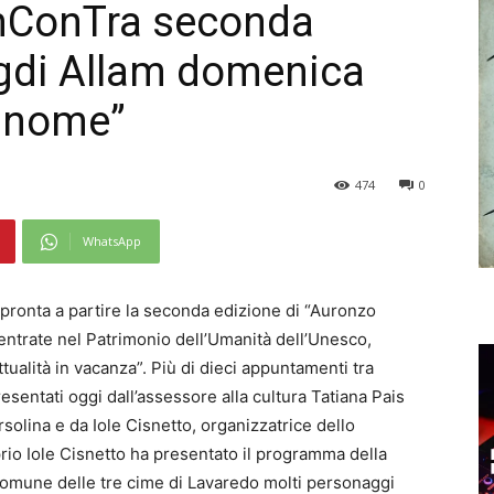
InConTra seconda
agdi Allam domenica
l nome”
474
0
WhatsApp
 pronta a partire la seconda edizione di “Auronzo
 entrate nel Patrimonio dell’Umanità dell’Unesco,
ualità in vacanza”. Più di dieci appuntamenti tra
resentati oggi dall’assessore alla cultura Tatiana Pais
lina e da Iole Cisnetto, organizzatrice dello
prio Iole Cisnetto ha presentato il programma della
omune delle tre cime di Lavaredo molti personaggi