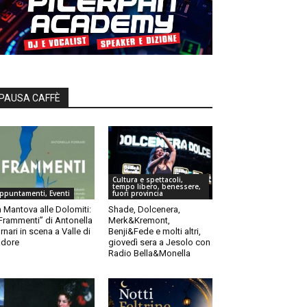
PAUSA CAFFÈ
Cultura e spettacoli,
tempo libero, benessere,
ppuntamenti, Eventi
fuori provincia
 Mantova alle Dolomiti:
Shade, Dolcenera,
“Frammenti” di Antonella
Merk&Kremont,
rnari in scena a Valle di
Benji&Fede e molti altri,
dore
giovedì sera a Jesolo con
Radio Bella&Monella