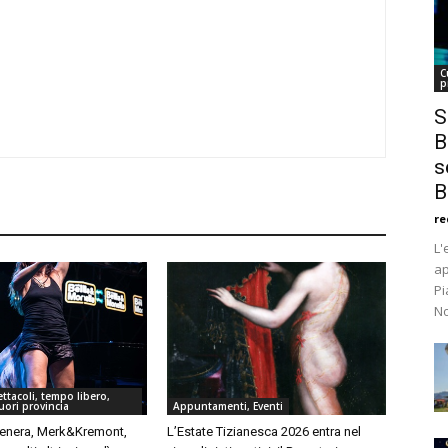
C
p
S
B
s
B
re
L'
ap
Pi
No
ttacoli, tempo libero,
uori provincia
Appuntamenti, Eventi
enera, Merk&Kremont,
L’Estate Tizianesca 2026 entra nel