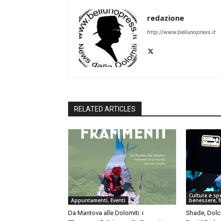
redazione
http://www.bellunopress.it
RELATED ARTICLES
Cultura e spe
Appuntamenti, Eventi
benessere, f
Da Mantova alle Dolomiti: i
Shade, Dolc