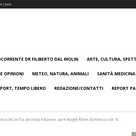
n / Join
CORRENTE DR FILIBERTO DAL MOLIN
ARTE, CULTURA, SPETT
E OPINIONI
METEO, NATURA, ANIMALI
SANITÀ MEDICINA
SPORT, TEMPO LIBERO
REDAZIONE/CONTATTI
REPORT PAG
onzo InConTra seconda edizione, apre Magdi Allam domenica con "Il...