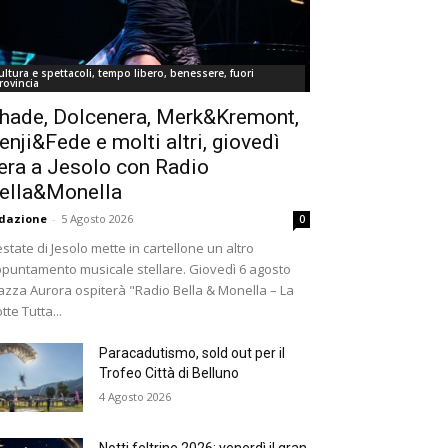
ultura e spettacoli, tempo libero, benessere, fuori
rovincia
hade, Dolcenera, Merk&Kremont,
enji&Fede e molti altri, giovedì
era a Jesolo con Radio
ella&Monella
dazione
-
5 Agosto 2026
0
estate di Jesolo mette in cartellone un altro
puntamento musicale stellare. Giovedì 6 agosto
azza Aurora ospiterà "Radio Bella & Monella – La
tte Tutta...
Paracadutismo, sold out per il
Trofeo Città di Belluno
4 Agosto 2026
Notti feltrine 2026: venerdì il gran