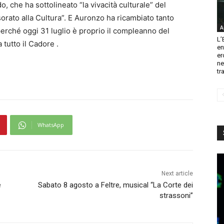
 che ha sottolineato “la vivacità culturale” del
sorato alla Cultura”. E Auronzo ha ricambiato tanto
A
perché oggi 31 luglio è proprio il compleanno del
L’
tutto il Cadore .
en
er
ne
tr
WhatsApp
Next article
e
Sabato 8 agosto a Feltre, musical “La Corte dei
strassoni”