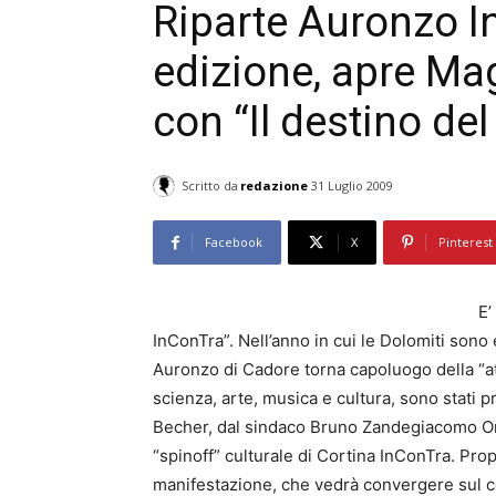
Riparte Auronzo 
edizione, apre M
con “Il destino de
Scritto da
redazione
31 Luglio 2009
Facebook
X
Pinterest
E’
InConTra”. Nell’anno in cui le Dolomiti sono
Auronzo di Cadore torna capoluogo della “att
scienza, arte, musica e cultura, sono stati p
Becher, dal sindaco Bruno Zandegiacomo Orso
“spinoff” culturale di Cortina InConTra. Pro
manifestazione, che vedrà convergere sul c