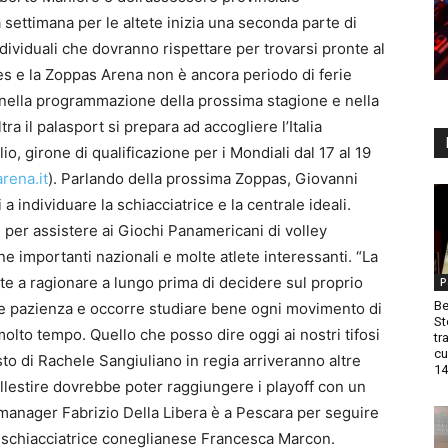
settimana per le altete inizia una seconda parte di
ividuali che dovranno rispettare per trovarsi pronte al
pes e la Zoppas Arena non è ancora periodo di ferie
 nella programmazione della prossima stagione e nella
tra il palasport si prepara ad accogliere l’Italia
lio, girone di qualificazione per i Mondiali dal 17 al 19
rena.it
). Parlando della prossima Zoppas, Giovanni
a individuare la schiacciatrice e la centrale ideali.
a, per assistere ai Giochi Panamericani di volley
 importanti nazionali e molte atlete interessanti. “La
te a ragionare a lungo prima di decidere sul proprio
P
Be
ve pazienza e occorre studiare bene ogni movimento di
St
lto tempo. Quello che posso dire oggi ai nostri tifosi
tr
cu
nesto di Rachele Sangiuliano in regia arriveranno altre
14
llestire dovrebbe poter raggiungere i playoff con un
 manager Fabrizio Della Libera è a Pescara per seguire
la schiacciatrice coneglianese Francesca Marcon.