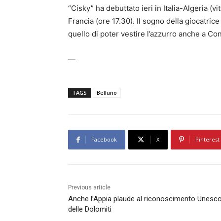
“Cisky” ha debuttato ieri in Italia-Algeria (v
Francia (ore 17.30). Il sogno della giocatrice
quello di poter vestire l’azzurro anche a Co
—
TAGS
Belluno
Facebook
X
Pinterest
Previous article
Anche l’Appia plaude al riconoscimento Unesc
delle Dolomiti