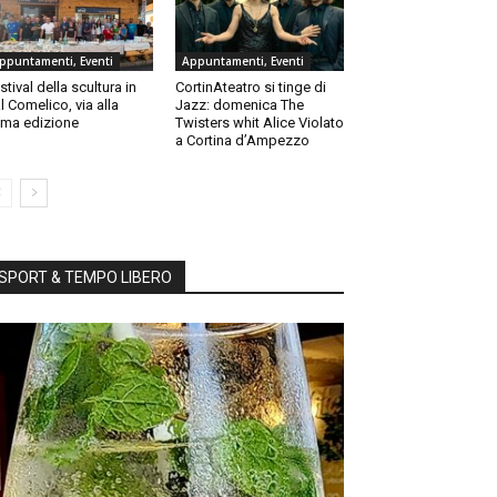
ppuntamenti, Eventi
Appuntamenti, Eventi
stival della scultura in
CortinAteatro si tinge di
l Comelico, via alla
Jazz: domenica The
ma edizione
Twisters whit Alice Violato
a Cortina d’Ampezzo
SPORT & TEMPO LIBERO