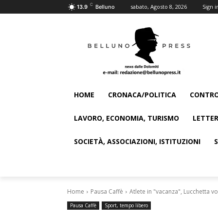
C
sabato, Agosto 8, 2026
Sign i
13.9
Belluno
HOME
CRONACA/POLITICA
CONTRO
LAVORO, ECONOMIA, TURISMO
LETTER
SOCIETÀ, ASSOCIAZIONI, ISTITUZIONI
Home
Pausa Caffè
Atlete in "vacanza", Lucchetta vo
Pausa Caffè
Sport, tempo libero