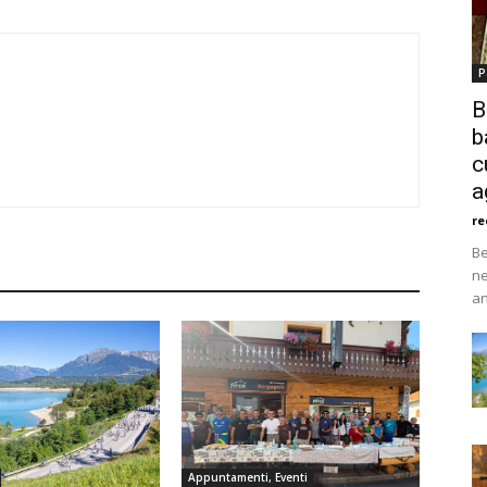
P
B
b
c
a
re
Be
ne
an
Appuntamenti, Eventi