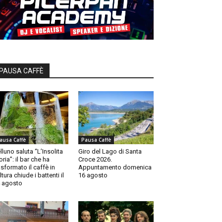
PAUSA CAFFÈ
ausa Caffè
Pausa Caffè
lluno saluta “L’Insolita
Giro del Lago di Santa
oria”: il bar che ha
Croce 2026.
asformato il caffè in
Appuntamento domenica
ltura chiude i battenti il
16 agosto
 agosto