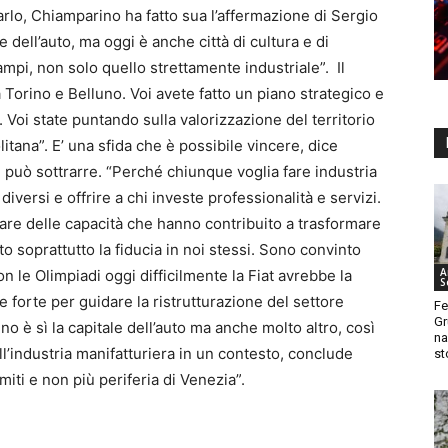
arlo, Chiamparino ha fatto sua l’affermazione di Sergio
 dell’auto, ma oggi è anche città di cultura e di
campi, non solo quello strettamente industriale”. Il
 Torino e Belluno. Voi avete fatto un piano strategico e
Voi state puntando sulla valorizzazione del territorio
litana”. E’ una sfida che è possibile vincere, dice
 può sottrarre. “Perché chiunque voglia fare industria
versi e offrire a chi investe professionalità e servizi.
rare delle capacità che hanno contribuito a trasformare
o soprattutto la fiducia in noi stessi. Sono convinto
A
le Olimpiadi oggi difficilmente la Fiat avrebbe la
S
e forte per guidare la ristrutturazione del settore
Fe
Gr
o è sì la capitale dell’auto ma anche molto altro, così
na
’industria manifatturiera in un contesto, conclude
st
iti e non più periferia di Venezia”.