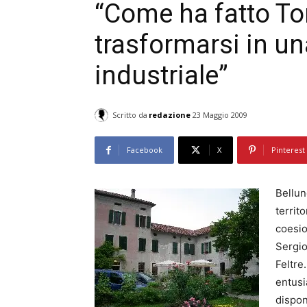
“Come ha fatto To
trasformarsi in u
industriale”
Scritto da
redazione
23 Maggio 2009
Facebook
X
Pinterest
Bellun
territ
coesio
Sergio
Feltre
entusi
disponi