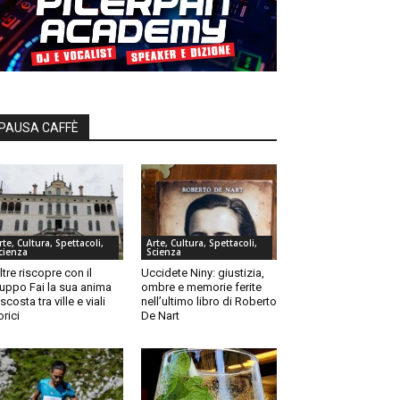
PAUSA CAFFÈ
rte, Cultura, Spettacoli,
Arte, Cultura, Spettacoli,
cienza
Scienza
ltre riscopre con il
Uccidete Niny: giustizia,
uppo Fai la sua anima
ombre e memorie ferite
scosta tra ville e viali
nell’ultimo libro di Roberto
orici
De Nart