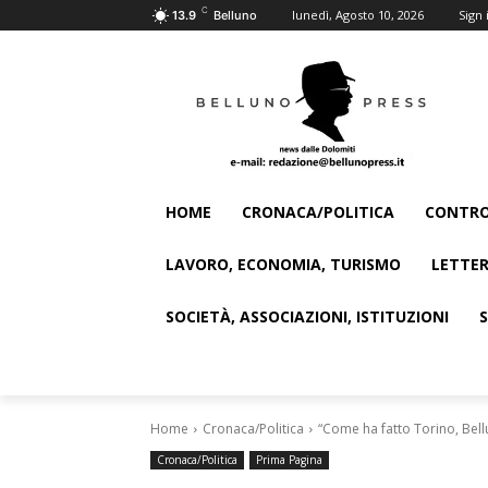
C
lunedì, Agosto 10, 2026
Sign 
13.9
Belluno
HOME
CRONACA/POLITICA
CONTRO
LAVORO, ECONOMIA, TURISMO
LETTER
SOCIETÀ, ASSOCIAZIONI, ISTITUZIONI
Home
Cronaca/Politica
“Come ha fatto Torino, Bell
Cronaca/Politica
Prima Pagina