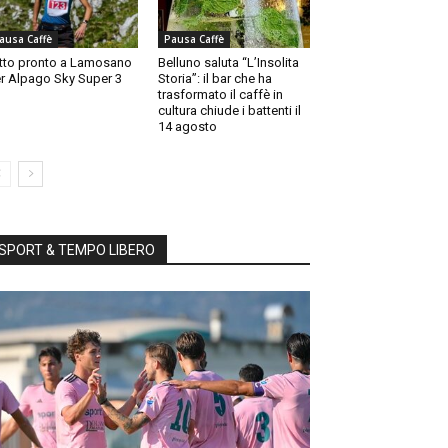
ausa Caffè
Pausa Caffè
tto pronto a Lamosano
Belluno saluta “L’Insolita
r Alpago Sky Super 3
Storia”: il bar che ha
trasformato il caffè in
cultura chiude i battenti il
14 agosto
SPORT & TEMPO LIBERO