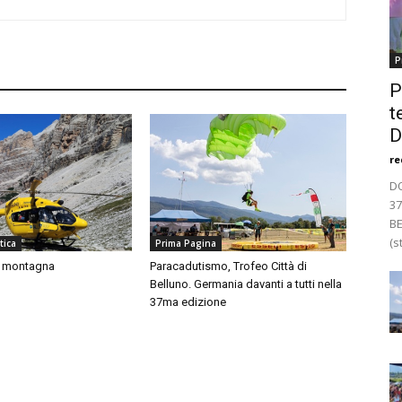
P
P
t
D
re
DO
37
BE
(st
tica
Prima Pagina
n montagna
Paracadutismo, Trofeo Città di
Belluno. Germania davanti a tutti nella
37ma edizione