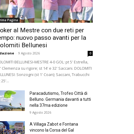
rima Pagina
oker al Mestre con due reti per
empo: nuovo passo avanti per la
olomiti Bellunesi
dazione
-
9 Agosto 2026
0
LOMITI BELLUNESI-MESTRE 4-0 GOL: pt 5' Estrella,
' Clemenza su rigore; st 14' e 32' Saccani. DOLOMITI
LLUNESI: Sonzogni (st 1' Coan); Saccani, Trabucchi
 25'...
Paracadutismo, Trofeo Città di
Belluno. Germania davanti a tutti
nella 37ma edizione
9 Agosto 2026
A Villaga Zabot e Fontana
vincono la Corsa del Gal