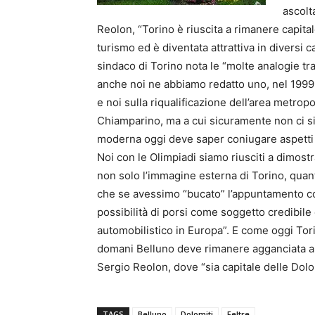
ascolt
Reolon, “Torino è riuscita a rimanere capitale
turismo ed è diventata attrattiva in diversi 
sindaco di Torino nota le “molte analogie tra
anche noi ne abbiamo redatto uno, nel 1999. 
e noi sulla riqualificazione dell’area metropo
Chiamparino, ma a cui sicuramente non ci si
moderna oggi deve saper coniugare aspetti di
Noi con le Olimpiadi siamo riusciti a dimost
non solo l’immagine esterna di Torino, quant
che se avessimo “bucato” l’appuntamento con 
possibilità di porsi come soggetto credibile 
automobilistico in Europa”. E come oggi Torin
domani Belluno deve rimanere agganciata all
Sergio Reolon, dove “sia capitale delle Dolom
TAGS
Belluno
Dolomiti
Feltre