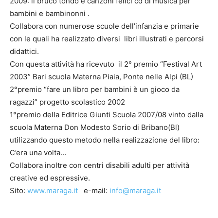
2009: il bruco tondo e canzoni felici cd di musica per
bambini e bambinonni .
Collabora con numerose scuole dell’infanzia e primarie
con le quali ha realizzato diversi libri illustrati e percorsi
didattici.
Con questa attività ha ricevuto il 2° premio “Festival Art
2003” Bari scuola Materna Piaia, Ponte nelle Alpi (BL)
2°premio “fare un libro per bambini è un gioco da
ragazzi” progetto scolastico 2002
1°premio della Editrice Giunti Scuola 2007/08 vinto dalla
scuola Materna Don Modesto Sorio di Bribano(Bl)
utilizzando questo metodo nella realizzazione del libro:
C’era una volta…
Collabora inoltre con centri disabili adulti per attività
creative ed espressive.
Sito:
www.maraga.it
e-mail:
info@maraga.it