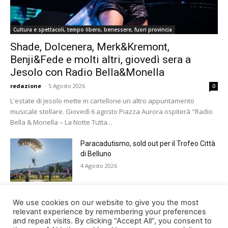
Cultura e spettacoli, tempo libero, benessere, fuori provincia
Shade, Dolcenera, Merk&Kremont,
Benji&Fede e molti altri, giovedì sera a
Jesolo con Radio Bella&Monella
redazione
-
5 Agosto 2026
0
L'estate di Jesolo mette in cartellone un altro appuntamento
musicale stellare. Giovedì 6 agosto Piazza Aurora ospiterà "Radio
Bella & Monella – La Notte Tutta...
Paracadutismo, sold out per il Trofeo Città
di Belluno
4 Agosto 2026
Notti feltrine 2026: venerdì il gran finale
We use cookies on our website to give you the most
della manifestazione
relevant experience by remembering your preferences
and repeat visits. By clicking “Accept All”, you consent to
4 Agosto 2026