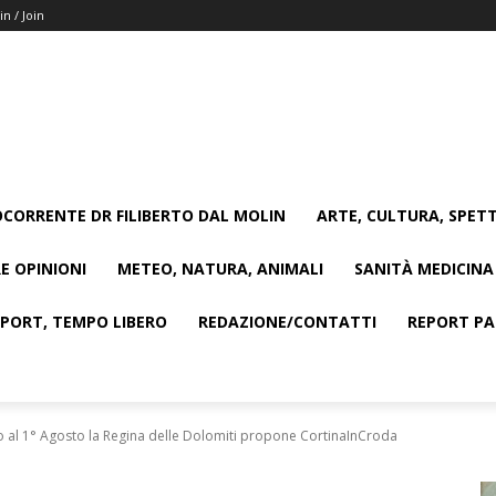
in / Join
CORRENTE DR FILIBERTO DAL MOLIN
ARTE, CULTURA, SPETT
E OPINIONI
METEO, NATURA, ANIMALI
SANITÀ MEDICINA
SPORT, TEMPO LIBERO
REDAZIONE/CONTATTI
REPORT PAG
io al 1° Agosto la Regina delle Dolomiti propone CortinaInCroda