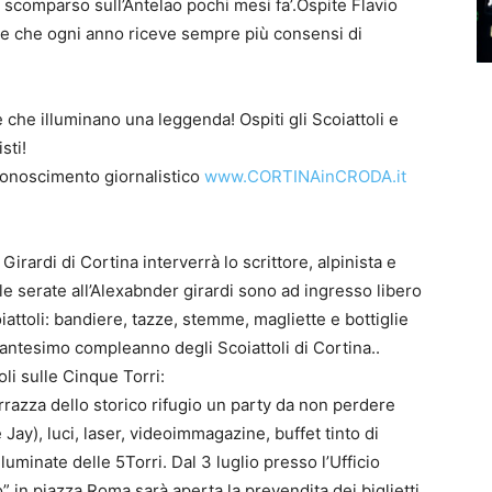
 scomparso sull’Antelao pochi mesi fa’.Ospite Flavio
one che ogni anno riceve sempre più consensi di
che illuminano una leggenda! Ospiti gli Scoiattoli e
sti!
iconoscimento giornalistico
www.CORTINAinCRODA.it
Girardi di Cortina interverrà lo scrittore, alpinista e
le serate all’Alexabnder girardi sono ad ingresso libero
attoli: bandiere, tazze, stemme, magliette e bottiglie
tantesimo compleanno degli Scoiattoli di Cortina..
oli sulle Cinque Torri:
errazza dello storico rifugio un party da non perdere
 Jay), luci, laser, videoimmagazine, buffet tinto di
lluminate delle 5Torri. Dal 3 luglio presso l’Ufficio
 in piazza Roma sarà aperta la prevendita dei biglietti.