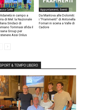
ausa Caffè
Appuntamenti, Eventi
lidarietà in campo a
Da Mantova alle Dolomiti:
rra di Mel: la Nazionale
i “Frammenti” di Antonella
aliana Sindaci di
Fornari in scena a Valle di
miano Tommasi sfida il
Cadore
sana Group per
stenere Assi Onlus
SPORT & TEMPO LIBERO