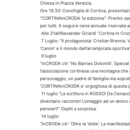
Chiesa in Piazza Venezia.
Ore 19.30: Conchiglia di Cortina, presentazi
“CORTINAinCRODA 1a edizione”. Premio speci
per tutti. A seguire cena annuale riservata a
Alle 21all’Alexander Girardi “Cortina In Cro
7 Luglio: “Il protagonista: Cristian Brenna.
‘Canon’ e il mondo dell’arrampicata sportiva
9 luglio
“InCRODA c’e’: ‘No Barries Dolomiti’. Special
l’associazione cortinese una montagna che
personaggio, un padre di famiglia ma sopra
‘CORTINAinCRODA’ e’ orgogliosa di questa 
11 luglio “La scrittura in ROSSO! Da Cenacchi 
diventano racconto! L’omaggio ad un amico e a
pensieri!” Ospiti a sorpresa.
14 luglio
“InCRODA c’e’: ‘Oltre le Vette’. La manifesta