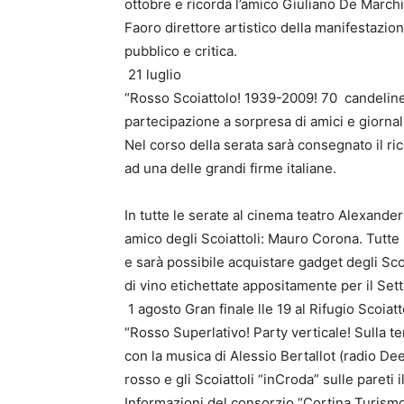
ottobre e ricorda l’amico Giuliano De Marchi
Faoro direttore artistico della manifestazi
pubblico e critica.
21 luglio
“Rosso Scoiattolo! 1939-2009! 70 candeline 
partecipazione a sorpresa di amici e giornali
Nel corso della serata sarà consegnato il r
ad una delle grandi firme italiane.
In tutte le serate al cinema teatro Alexander 
amico degli Scoiattoli: Mauro Corona. Tutte 
e sarà possibile acquistare gadget degli Scoi
di vino etichettate appositamente per il Set
1 agosto Gran finale lle 19 al Rifugio Scoiatt
“Rosso Superlativo! Party verticale! Sulla t
con la musica di Alessio Bertallot (radio Dee
rosso e gli Scoiattoli “inCroda” sulle pareti i
Informazioni del consorzio “Cortina Turismo”