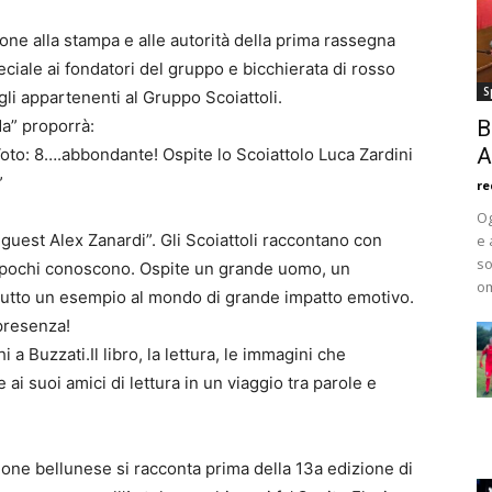
one alla stampa e alle autorità della prima rassegna
ale ai fondatori del gruppo e bicchierata di rosso
S
gli appartenenti al Gruppo Scoiattoli.
da” proporrà:
B
A
 Voto: 8….abbondante! Ospite lo Scoiattolo Luca Zardini
”
re
Og
 guest Alex Zanardi”. Gli Scoiattoli raccontano con
e 
so
 pochi conoscono. Ospite un grande uomo, un
om
tutto un esempio al mondo di grande impatto emotivo.
presenza!
a Buzzati.Il libro, la lettura, le immagini che
i suoi amici di lettura in un viaggio tra parole e
zione bellunese si racconta prima della 13a edizione di