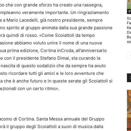
po che con grande sforzo ha creato una rassegna,
P
compleanno veramente importante. Un ringraziamento
So
 va a Mario Lacedelli, già nostro presidente, sempre
Fa
uno spirito al gruppo animata dalla sua grande passione
It
Da
gerà quindi di rosso. «Come Scoiattoli da tempo
Bu
so
asione abbiamo voluto unire il nome di una nuova
ua prima edizione, Cortina inCroda, all’anniversario
e con il presidente Stefano Dimai, sta curando la
 nascita di questo sodalizio che da sempre ha avuto
sto ricordare tutti gli amici e le loro avventure che
a che è anche futuro e in queste serate gli Scoiattoli si
ezionati con un certo ritmo».
iacomo di Cortina. Santa Messa annuale del Gruppo
erà il gruppo degli Scoiattoli a suon di musica dalla