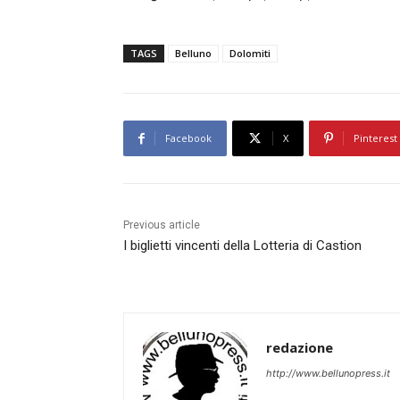
TAGS
Belluno
Dolomiti
Facebook
X
Pinterest
Previous article
I biglietti vincenti della Lotteria di Castion
redazione
http://www.bellunopress.it