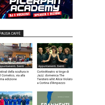
PAUSA CAFFÈ
ppuntamenti, Eventi
Appuntamenti, Eventi
stival della scultura in
CortinAteatro si tinge di
l Comelico, via alla
Jazz: domenica The
ma edizione
Twisters whit Alice Violato
a Cortina d’Ampezzo