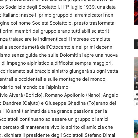
o Sodalizio degli Scoiattoli. Il 1° luglio 1939, una data
mo italiano: nasce il primo gruppo di arrampicatori non
 origine col nome Società Scoiattolo, presto trasformata
 (i primi membri del gruppo erano tutti abili sciatori),
Senza tralasciare le indimenticabili imprese compiute
ella seconda metà dell’Ottocento e nei primi decenni
pinismo senza guida che sulle Dolomiti si apre una nuova
a di impegno alpinistico e difficoltà sempre maggiori.
nco ricamato sul braccio sinistro giungerà su ogni vetta
centrali e occidentali e sulle montagne del mondo,
ndario nel mondo dell’alpinismo.
A
Fe
Silvio Alverà (Boricio), Romano Apollonio (Nano), Angelo
Va
Siro Dandrea (Cajuto) e Giuseppe Ghedina (To)erano dei
10
5 e i 18 anni!) animati da una grande passione per la
Scoiattoli continuano ad essere un gruppo di amici
ercato di mantenere vivo lo spirito di amicizia che
, dichiara il presidente degli Scoiattoli Stefano Dimai