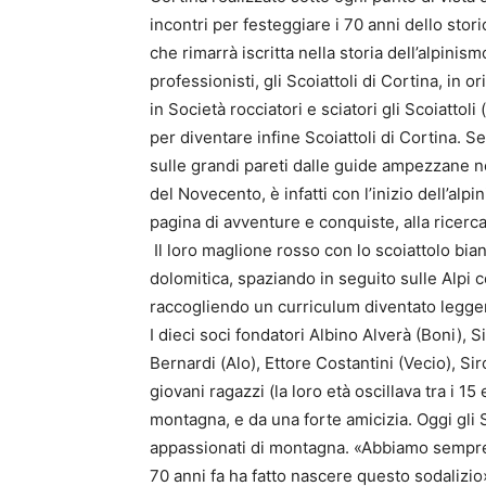
incontri per festeggiare i 70 anni dello storic
che rimarrà iscritta nella storia dell’alpinis
professionisti, gli Scoiattoli di Cortina, in
in Società rocciatori e sciatori gli Scoiattoli
per diventare infine Scoiattoli di Cortina. 
sulle grandi pareti dalle guide ampezzane n
del Novecento, è infatti con l’inizio dell’al
pagina di avventure e conquiste, alla ricerc
Il loro maglione rosso con lo scoiattolo bia
dolomitica, spaziando in seguito sulle Alpi 
raccogliendo un curriculum diventato legge
I dieci soci fondatori Albino Alverà (Boni), 
Bernardi (Alo), Ettore Costantini (Vecio), 
giovani ragazzi (la loro età oscillava tra i 1
montagna, e da una forte amicizia. Oggi gli 
appassionati di montagna. «Abbiamo sempre c
70 anni fa ha fatto nascere questo sodalizio»