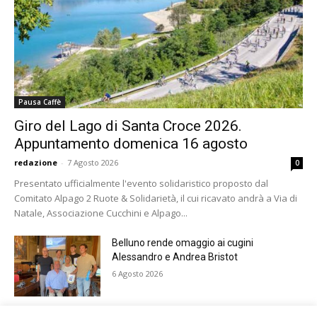
Pausa Caffè
Giro del Lago di Santa Croce 2026.
Appuntamento domenica 16 agosto
redazione
-
7 Agosto 2026
0
Presentato ufficialmente l'evento solidaristico proposto dal
Comitato Alpago 2 Ruote & Solidarietà, il cui ricavato andrà a Via di
Natale, Associazione Cucchini e Alpago...
Belluno rende omaggio ai cugini
Alessandro e Andrea Bristot
6 Agosto 2026