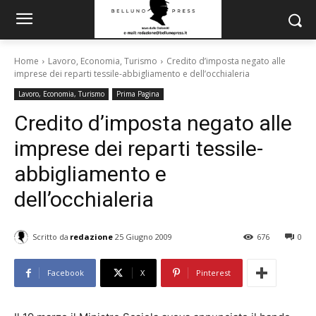
Home
Lavoro, Economia, Turismo
Credito d’imposta negato alle
imprese dei reparti tessile-abbigliamento e dell’occhialeria
Lavoro, Economia, Turismo
Prima Pagina
Credito d’imposta negato alle
imprese dei reparti tessile-
abbigliamento e
dell’occhialeria
Scritto da
redazione
25 Giugno 2009
676
0
Facebook
X
Pinterest