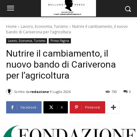
Home
Lavoro, Economia, Turismo
Nutrire il cambiamento, il nuovo
bando di Cariverona per l'agricoltura
Lavoro, Economia, Turismo
Prima Pagina
Nutrire il cambiamento, il
nuovo bando di Cariverona
per l’agricoltura
Scritto da
redazione
9 Luglio 2026
730
0
Facebook
X
Pinterest