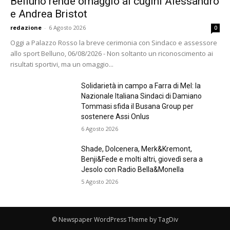
Belluno rende omaggio ai cugini Alessandro
e Andrea Bristot
redazione
-
6 Agosto 2026
0
Oggi a Palazzo Rosso la breve cerimonia con Sindaco e assessore
allo sport Belluno, 06/08/2026 - Non soltanto un riconoscimento ai
risultati sportivi, ma un omaggio...
Solidarietà in campo a Farra di Mel: la
Nazionale Italiana Sindaci di Damiano
Tommasi sfida il Busana Group per
sostenere Assi Onlus
6 Agosto 2026
Shade, Dolcenera, Merk&Kremont,
Benji&Fede e molti altri, giovedì sera a
Jesolo con Radio Bella&Monella
5 Agosto 2026
© Newspaper WordPress Theme by TagDiv