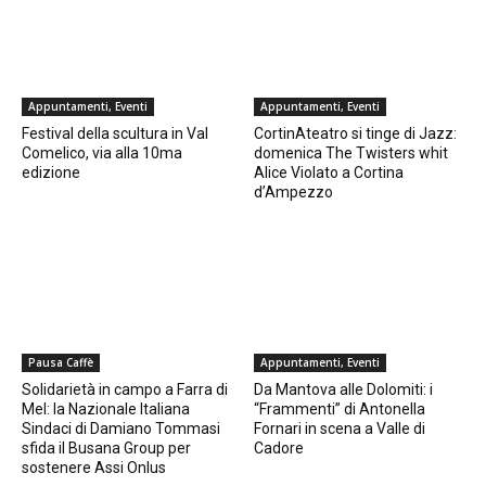
Appuntamenti, Eventi
Appuntamenti, Eventi
Festival della scultura in Val
CortinAteatro si tinge di Jazz:
Comelico, via alla 10ma
domenica The Twisters whit
edizione
Alice Violato a Cortina
d’Ampezzo
Pausa Caffè
Appuntamenti, Eventi
Solidarietà in campo a Farra di
Da Mantova alle Dolomiti: i
Mel: la Nazionale Italiana
“Frammenti” di Antonella
Sindaci di Damiano Tommasi
Fornari in scena a Valle di
sfida il Busana Group per
Cadore
sostenere Assi Onlus