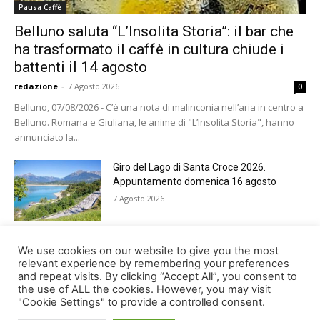
Pausa Caffè
Belluno saluta “L’Insolita Storia”: il bar che
ha trasformato il caffè in cultura chiude i
battenti il 14 agosto
redazione
-
7 Agosto 2026
0
Belluno, 07/08/2026 - C’è una nota di malinconia nell’aria in centro a
Belluno. Romana e Giuliana, le anime di "L’Insolita Storia", hanno
annunciato la...
Giro del Lago di Santa Croce 2026.
Appuntamento domenica 16 agosto
7 Agosto 2026
Belluno rende omaggio ai cugini
We use cookies on our website to give you the most
Alessandro e Andrea Bristot
relevant experience by remembering your preferences
and repeat visits. By clicking “Accept All”, you consent to
6 Agosto 2026
the use of ALL the cookies. However, you may visit
"Cookie Settings" to provide a controlled consent.