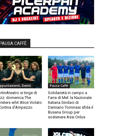
PAUSA CAFFÈ
ppuntamenti, Eventi
Pausa Caffè
rtinAteatro si tinge di
Solidarietà in campo a
zz: domenica The
Farra di Mel: la Nazionale
isters whit Alice Violato
Italiana Sindaci di
Cortina d’Ampezzo
Damiano Tommasi sfida il
Busana Group per
sostenere Assi Onlus