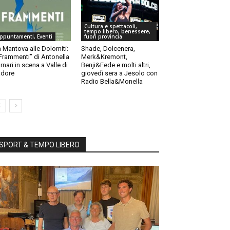
Cultura e spettacoli,
tempo libero, benessere,
ppuntamenti, Eventi
fuori provincia
 Mantova alle Dolomiti:
Shade, Dolcenera,
“Frammenti” di Antonella
Merk&Kremont,
rnari in scena a Valle di
Benji&Fede e molti altri,
dore
giovedì sera a Jesolo con
Radio Bella&Monella
SPORT & TEMPO LIBERO