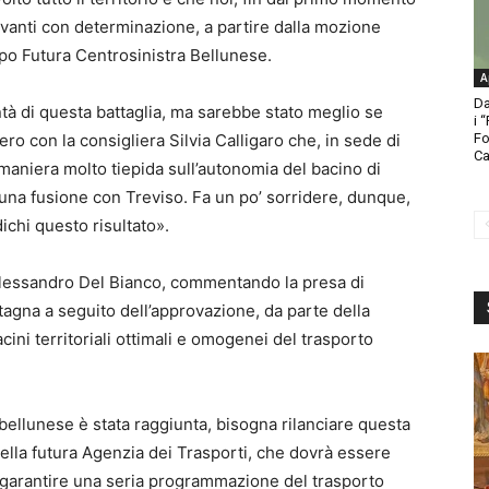
avanti con determinazione, a partire dalla mozione
ppo Futura Centrosinistra Bellunese.
A
Da
tà di questa battaglia, ma sarebbe stato meglio se
i 
ro con la consigliera Silvia Calligaro che, in sede di
Fo
Ca
maniera molto tiepida sull’autonomia del bacino di
 una fusione con Treviso. Fa un po’ sorridere, dunque,
dichi questo risultato».
 Alessandro Del Bianco, commentando la presa di
tagna a seguito dell’approvazione, da parte della
cini territoriali ottimali e omogenei del trasporto
ellunese è stata raggiunta, bisogna rilanciare questa
della futura Agenzia dei Trasporti, che dovrà essere
r garantire una seria programmazione del trasporto