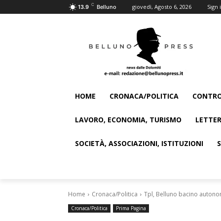
C
giovedì, Agosto 6, 2026
Sign i
13.9
Belluno
HOME
CRONACA/POLITICA
CONTRO
LAVORO, ECONOMIA, TURISMO
LETTER
SOCIETÀ, ASSOCIAZIONI, ISTITUZIONI
Home
Cronaca/Politica
Tpl, Belluno bacino autonomo
Cronaca/Politica
Prima Pagina