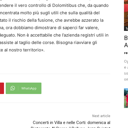
prendere il vero controllo di Dolomitibus che, da quando
centrata molto più sugli utili che sulla qualità del
tato il rischio della fusione, che avrebbe azzerato la
, ora dobbiamo dimostrare di saperci far valere,
S
guato. Non è accettabile che l’azienda registri utili in
B
ssiste al taglio delle corse. Bisogna riavviare gli
A
e al nostro territorio».
re
Og
e 
so
om
WhatsApp
Next article
Concerti in Villa e nelle Corti: domenica al