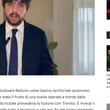
A
Co
Ja
Tw
a 
ndividuare Belluno come bacino territoriale autonomo
 stata il frutto di una scelta operata a monte dalla
ta iniziale prevedeva la fusione con Treviso. È invece il
olto tutto il territorio e che noi, fin dal primo momento