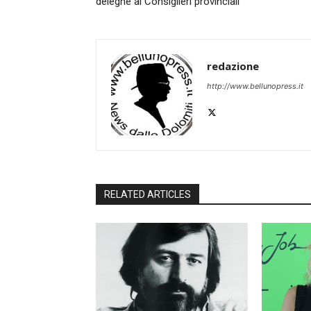
deleghe ai Consiglieri provinciali
redazione
http://www.bellunopress.it
RELATED ARTICLES