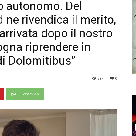
no autonomo. Del
 ne rivendica il merito,
arrivata dopo il nostro
ogna riprendere in
di Dolomitibus”
827
0
WhatsApp