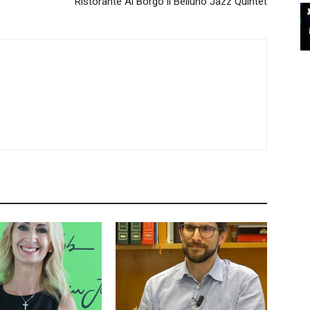
Ristorante Al Borgo il Belluno Jazz Quintet