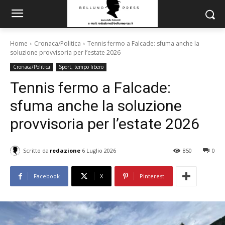
Home
Cronaca/Politica
Tennis fermo a Falcade: sfuma anche la
soluzione provvisoria per l’estate 2026
Cronaca/Politica
Sport, tempo libero
Tennis fermo a Falcade:
sfuma anche la soluzione
provvisoria per l’estate 2026
Scritto da
redazione
6 Luglio 2026
850
0
Facebook
X
Pinterest