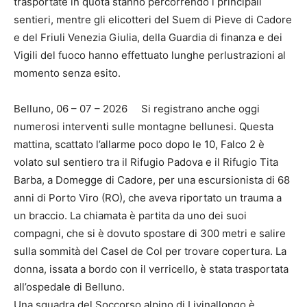
trasportate in quota stanno percorrendo i principali
sentieri, mentre gli elicotteri del Suem di Pieve di Cadore
e del Friuli Venezia Giulia, della Guardia di finanza e dei
Vigili del fuoco hanno effettuato lunghe perlustrazioni al
momento senza esito.
Belluno, 06 – 07 – 2026 Si registrano anche oggi
numerosi interventi sulle montagne bellunesi. Questa
mattina, scattato l’allarme poco dopo le 10, Falco 2 è
volato sul sentiero tra il Rifugio Padova e il Rifugio Tita
Barba, a Domegge di Cadore, per una escursionista di 68
anni di Porto Viro (RO), che aveva riportato un trauma a
un braccio. La chiamata è partita da uno dei suoi
compagni, che si è dovuto spostare di 300 metri e salire
sulla sommità del Casel de Col per trovare copertura. La
donna, issata a bordo con il verricello, è stata trasportata
all’ospedale di Belluno.
Una squadra del Soccorso alpino di Livinallongo è