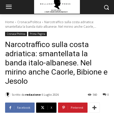
Home
Cronaca/Politica
Narcotraffico sulla costa adriatica:
smantellata la banda italo-albanese. Nel mirino anche Caorle,...
Cronaca/Politica
Prima Pagina
Narcotraffico sulla costa
adriatica: smantellata la
banda italo-albanese. Nel
mirino anche Caorle, Bibione e
Jesolo
Scritto da
redazione
6 Luglio 2026
560
0
Facebook
X
Pinterest