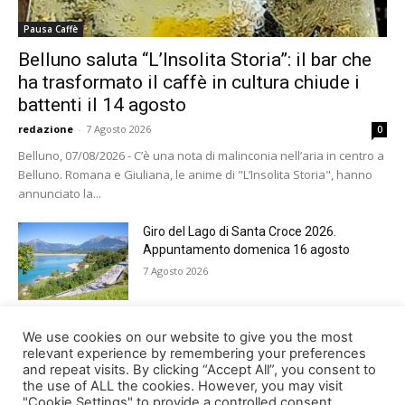
Pausa Caffè
Belluno saluta “L’Insolita Storia”: il bar che
ha trasformato il caffè in cultura chiude i
battenti il 14 agosto
redazione
-
7 Agosto 2026
0
Belluno, 07/08/2026 - C’è una nota di malinconia nell’aria in centro a
Belluno. Romana e Giuliana, le anime di "L’Insolita Storia", hanno
annunciato la...
Giro del Lago di Santa Croce 2026.
Appuntamento domenica 16 agosto
7 Agosto 2026
Belluno rende omaggio ai cugini
We use cookies on our website to give you the most
Alessandro e Andrea Bristot
relevant experience by remembering your preferences
and repeat visits. By clicking “Accept All”, you consent to
6 Agosto 2026
the use of ALL the cookies. However, you may visit
"Cookie Settings" to provide a controlled consent.