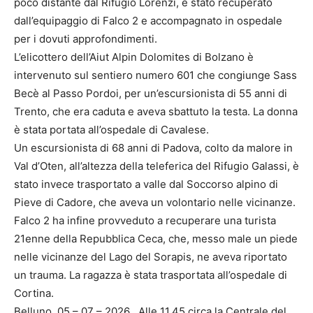
poco distante dal Rifugio Lorenzi, è stato recuperato
dall’equipaggio di Falco 2 e accompagnato in ospedale
per i dovuti approfondimenti.
L’elicottero dell’Aiut Alpin Dolomites di Bolzano è
intervenuto sul sentiero numero 601 che congiunge Sass
Becè al Passo Pordoi, per un’escursionista di 55 anni di
Trento, che era caduta e aveva sbattuto la testa. La donna
è stata portata all’ospedale di Cavalese.
Un escursionista di 68 anni di Padova, colto da malore in
Val d’Oten, all’altezza della teleferica del Rifugio Galassi, è
stato invece trasportato a valle dal Soccorso alpino di
Pieve di Cadore, che aveva un volontario nelle vicinanze.
Falco 2 ha infine provveduto a recuperare una turista
21enne della Repubblica Ceca, che, messo male un piede
nelle vicinanze del Lago del Sorapis, ne aveva riportato
un trauma. La ragazza è stata trasportata all’ospedale di
Cortina.
Belluno, 05 – 07 – 2026 Alle 11.45 circa la Centrale del