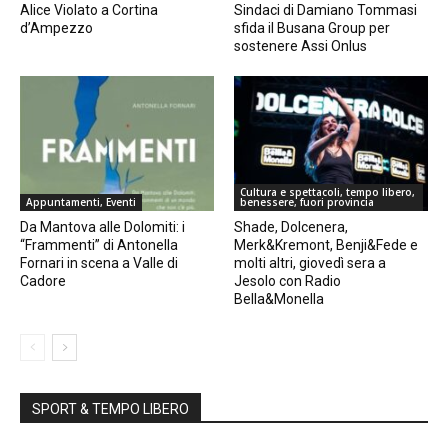
Alice Violato a Cortina
Sindaci di Damiano Tommasi
d’Ampezzo
sfida il Busana Group per
sostenere Assi Onlus
Cultura e spettacoli, tempo libero,
Appuntamenti, Eventi
benessere, fuori provincia
Da Mantova alle Dolomiti: i
Shade, Dolcenera,
“Frammenti” di Antonella
Merk&Kremont, Benji&Fede e
Fornari in scena a Valle di
molti altri, giovedì sera a
Cadore
Jesolo con Radio
Bella&Monella
SPORT & TEMPO LIBERO