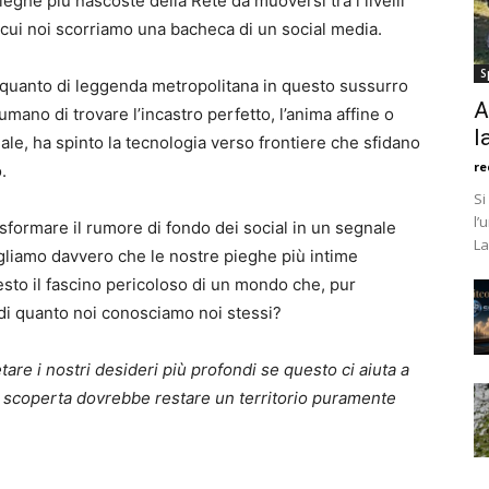
ghe più nascoste della Rete da muoversi tra i livelli
cui noi scorriamo una bacheca di un social media.
S
 e quanto di leggenda metropolitana in questo sussurro
A
umano di trovare l’incastro perfetto, l’anima affine o
l
e, ha spinto la tecnologia verso frontiere che sfidano
re
.
Si
l’
sformare il rumore di fondo dei social in un segnale
La
gliamo davvero che le nostre pieghe più intime
sto il fascino pericoloso di un mondo che, pur
i quanto noi conosciamo noi stessi?
etare i nostri desideri più profondi se questo ci aiuta a
la scoperta dovrebbe restare un territorio puramente