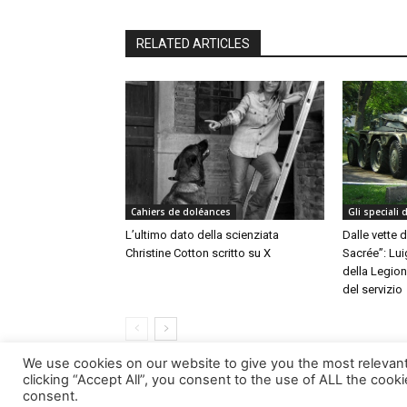
RELATED ARTICLES
Cahiers de doléances
Gli speciali
L’ultimo dato della scienziata
Dalle vette d
Christine Cotton scritto su X
Sacrée”: Lui
della Legione
del servizio
We use cookies on our website to give you the most relevan
clicking “Accept All”, you consent to the use of ALL the cook
consent.
© Newspaper WordPress Theme by TagDiv