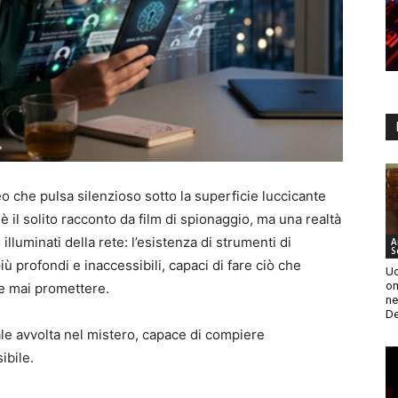
o che pulsa silenzioso sotto la superficie luccicante
il solito racconto da film di spionaggio, ma una realtà
illuminati della rete: l’esistenza di strumenti di
A
S
più profondi e inaccessibili, capaci di fare ciò che
Uc
om
be mai promettere.
ne
De
tale avvolta nel mistero, capace di compiere
ibile.