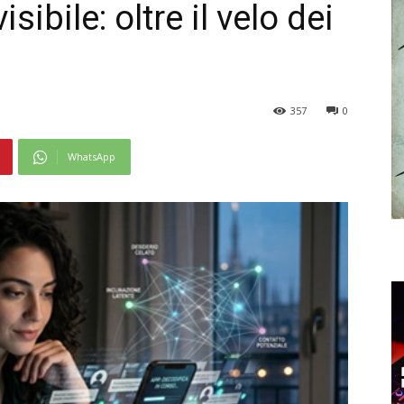
isibile: oltre il velo dei
357
0
WhatsApp