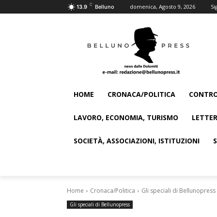
C
domenica, Agosto 9, 2026
Si
13.9
Belluno
HOME
CRONACA/POLITICA
CONTRO
LAVORO, ECONOMIA, TURISMO
LETTER
SOCIETÀ, ASSOCIAZIONI, ISTITUZIONI
Home
Cronaca/Politica
Gli speciali di Bellunopress
Gli speciali di Bellunopress