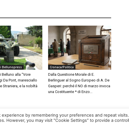
 di Bellunopress
Cronaca/Politica
i Belluno alla “Voie
Dalla Questione Morale di E.
gi Da Pont, maresciallo
Berlinguer al Sogno Europeo di A. De
 Straniera, e la nobiltà
Gasperi: perché il NO di marzo invoca
una Costituente * di Enzo...
t experience by remembering your preferences and repeat visits
ies. However, you may visit "Cookie Settings" to provide a control