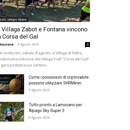
port, tempo libero
 Villaga Zabot e Fontana vincono
a Corsa del Gal
dazione
-
9 Agosto 2026
0
 è svolta ieri, sabato 8 agosto, a Villaga di Feltre,
undicesima edizione del Villaga Trail "Corsa del Gal”.
 gara podistica sui sentieri...
Come i possessori di criptovalute
possono utilizzare SHRMiner
9 Agosto 2026
Tutto pronto a Lamosano per
Alpago Sky Super 3
8 Agosto 2026