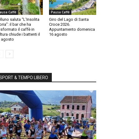
ausa Caffè
Pausa Caffè
lluno saluta “L’Insolita
Giro del Lago di Santa
oria”: il bar che ha
Croce 2026.
asformato il caffè in
Appuntamento domenica
ltura chiude i battenti il
16 agosto
 agosto
SPORT & TEMPO LIBERO