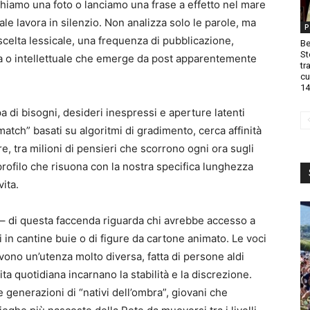
iamo una foto o lanciamo una frase a effetto nel mare
ale lavora in silenzio. Non analizza solo le parole, ma
P
scelta lessicale, una frequenza di pubblicazione,
Be
St
ca o intellettuale che emerge da post apparentemente
tr
cu
14
 di bisogni, desideri inespressi e aperture latenti
tch” basati su algoritmi di gradimento, cerca affinità
are, tra milioni di pensieri che scorrono ogni ora sugli
rofilo che risuona con la nostra specifica lunghezza
ita.
e – di questa faccenda riguarda chi avrebbe accesso a
ti in cantine buie o di figure da cartone animato. Le voci
vono un’utenza molto diversa, fatta di persone aldi
ita quotidiana incarnano la stabilità e la discrezione.
 generazioni di “nativi dell’ombra”, giovani che