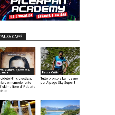
PAUSA CAFFÈ
rte, Cultura, Spettacoli,
cienza
Pausa Caffè
cidete Niny: giustizia,
Tutto pronto a Lamosano
bre e memorie ferite
per Alpago Sky Super 3
ll’ultimo libro di Roberto
 Nart