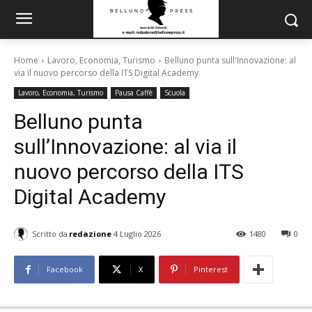
Home
Lavoro, Economia, Turismo
Belluno punta sull'Innovazione: al
via il nuovo percorso della ITS Digital Academy
Lavoro, Economia, Turismo
Pausa Caffè
Scuola
Belluno punta
sull’Innovazione: al via il
nuovo percorso della ITS
Digital Academy
Scritto da
redazione
4 Luglio 2026
1480
0
Facebook
X
Pinterest